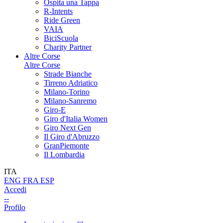
Ospita una Tappa
R-Intents
Ride Green
VAIA
BiciScuola
Charity Partner
Altre Corse
Altre Corse
Strade Bianche
Tirreno Adriatico
Milano-Torino
Milano-Sanremo
Giro-E
Giro d'Italia Women
Giro Next Gen
Il Giro d'Abruzzo
GranPiemonte
Il Lombardia
ITA
ENG
FRA
ESP
Accedi
--
Profilo