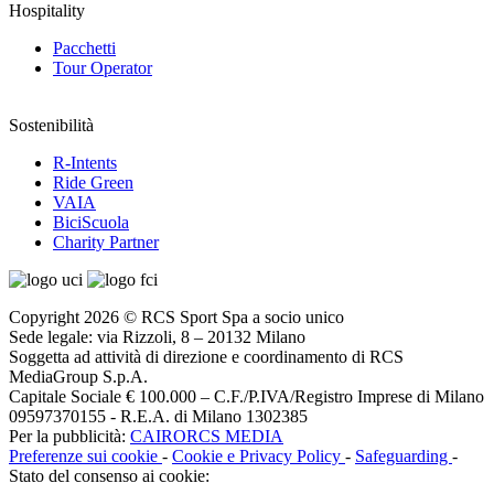
Hospitality
Pacchetti
Tour Operator
Sostenibilità
R-Intents
Ride Green
VAIA
BiciScuola
Charity Partner
Copyright 2026 © RCS Sport Spa a socio unico
Sede legale: via Rizzoli, 8 – 20132 Milano
Soggetta ad attività di direzione e coordinamento di RCS
MediaGroup S.p.A.
Capitale Sociale € 100.000 – C.F./P.IVA/Registro Imprese di Milano
09597370155 - R.E.A. di Milano 1302385
Per la pubblicità:
CAIRORCS MEDIA
Preferenze sui cookie
-
Cookie e Privacy Policy
-
Safeguarding
-
Stato del consenso ai cookie: