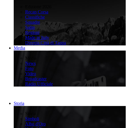
>
Edizione 2026
Recap Corsa
Classifiche
Squadre
Salite
Regioni
Made in Italy
Diventa Città di Tappa
Media
>
Media
News
Foto
Video
Broadcaster
Radio Ufficiale
Storia
>
Storia
Simboli
Albo d'Oro