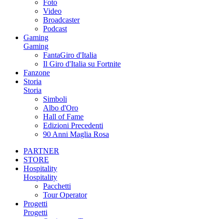
Foto
Video
Broadcaster
Podcast
Gaming
Gaming
FantaGiro d'Italia
Il Giro d'Italia su Fortnite
Fanzone
Storia
Storia
Simboli
Albo d'Oro
Hall of Fame
Edizioni Precedenti
90 Anni Maglia Rosa
PARTNER
STORE
Hospitality
Hospitality
Pacchetti
Tour Operator
Progetti
Progetti