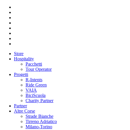
Store
Hospitality
Pacchetti
Tour Operator
Progetti
R-Intents
Ride Green
VAIA
BiciScuola
Charity Partner
Partner
Altre Corse
Strade Bianche
Tirreno Adriatico
Milano-Torino