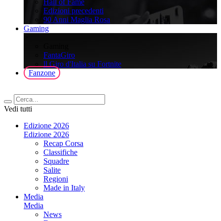
Hall of Fame
Edizioni precedenti
90 Anni Maglia Rosa
Gaming
>
Gaming
FantaGiro
ll Giro d'Italia su Fortnite
Fanzone
Vedi tutti
Edizione 2026
Edizione 2026
Recap Corsa
Classifiche
Squadre
Salite
Regioni
Made in Italy
Media
Media
News