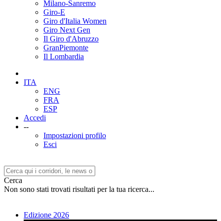
Milano-Sanremo
Giro-E
Giro d'Italia Women
Giro Next Gen
Il Giro d'Abruzzo
GranPiemonte
Il Lombardia
ITA
ENG
FRA
ESP
Accedi
--
Impostazioni profilo
Esci
Cerca
Non sono stati trovati risultati per la tua ricerca...
Edizione 2026