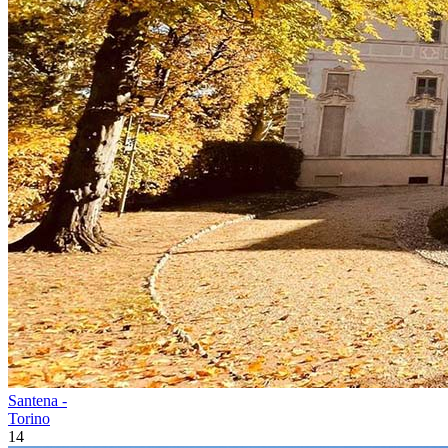
Santena -
Torino
14