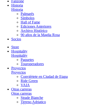
Fanzone
Historia
Historia
Palmarés
Sìmbolos
Hall of Fame
Ediciones Anteriores
Archivo Histórico
90 años de la Maglia Rosa
Socios
Store
Hospitality
Hospitality
Paquetes
Touroperadores
Proyectos
Proyectos
Conviértete en Ciudad de Etapa
Ride Green
VAIA
Otras carreras
Otras carreras
Strade Bianche
Tirreno Adriatico