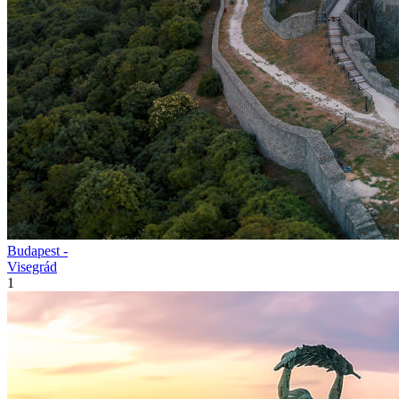
Budapest -
Visegrád
1