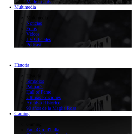
Made in Italy
Multimedia
>
Multimedia
Noticias
Fotos
Videos
TV Oficiales
Podcast
Historia
>
Historia
Símbolos
Palmarés
Hall of Fame
Últimas Ediciones
Archivo Histórico
90 años de la Maglia Rosa
Gaming
>
Gaming
FantaGiro d'Italia