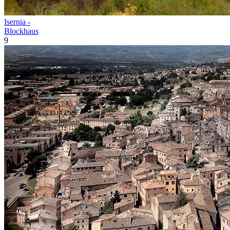
Isernia -
Blockhaus
9