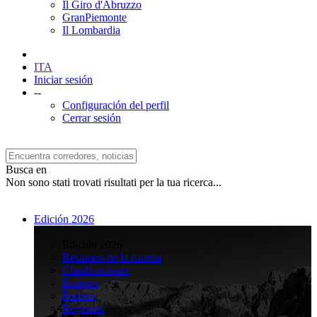
Il Giro d'Abruzzo
GranPiemonte
Il Lombardia
ITA
Iniciar sesión
--
Configuración del perfil
Cerrar sesión
Busca en
Non sono stati trovati risultati per la tua ricerca...
Edición 2026
>
Edición 2026
Resumen de la carrera
Clasificaciones
Equipos
Puertos
Regiones