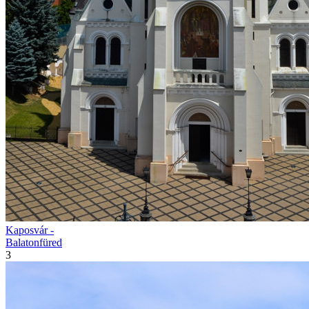
Kaposvár -
Balatonfüred
3