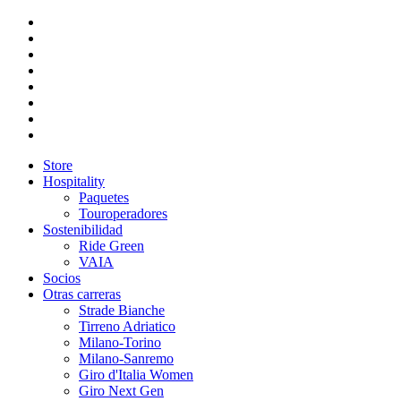
Store
Hospitality
Paquetes
Touroperadores
Sostenibilidad
Ride Green
VAIA
Socios
Otras carreras
Strade Bianche
Tirreno Adriatico
Milano-Torino
Milano-Sanremo
Giro d'Italia Women
Giro Next Gen