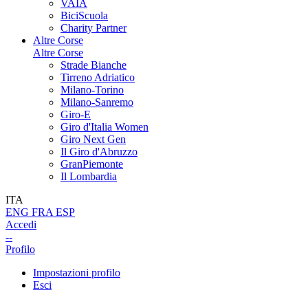
VAIA
BiciScuola
Charity Partner
Altre Corse
Altre Corse
Strade Bianche
Tirreno Adriatico
Milano-Torino
Milano-Sanremo
Giro-E
Giro d'Italia Women
Giro Next Gen
Il Giro d'Abruzzo
GranPiemonte
Il Lombardia
ITA
ENG
FRA
ESP
Accedi
--
Profilo
Impostazioni profilo
Esci