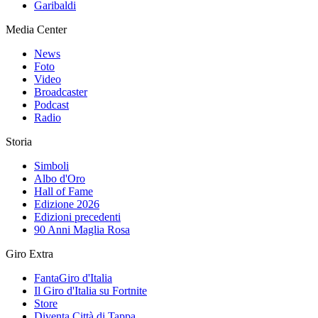
Garibaldi
Media Center
News
Foto
Video
Broadcaster
Podcast
Radio
Storia
Simboli
Albo d'Oro
Hall of Fame
Edizione 2026
Edizioni precedenti
90 Anni Maglia Rosa
Giro Extra
FantaGiro d'Italia
Il Giro d'Italia su Fortnite
Store
Diventa Città di Tappa