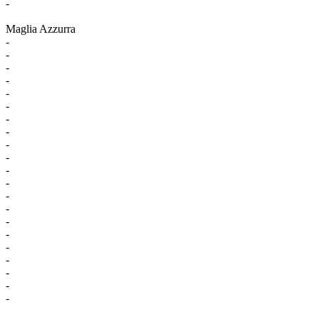
-
Maglia Azzurra
-
-
-
-
-
-
-
-
-
-
-
-
-
-
-
-
-
-
-
-
-