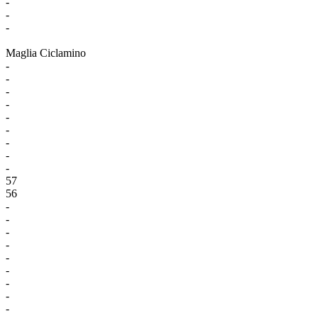
-
-
-
Maglia Ciclamino
-
-
-
-
-
-
-
-
-
57
56
-
-
-
-
-
-
-
-
-