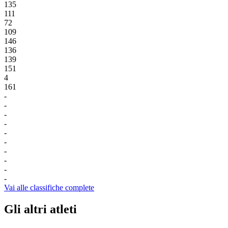
135
111
72
109
146
136
139
151
4
161
-
-
-
-
-
-
-
-
-
-
Vai alle classifiche complete
Gli altri atleti