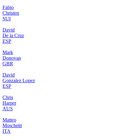
Fabio
Christen
SUI
David
De la Cruz
ESP
Mark
Donovan
GBR
David
Gonzalez Lopez
ESP
Chris
Harper
AUS
Matteo
Moschetti
ITA