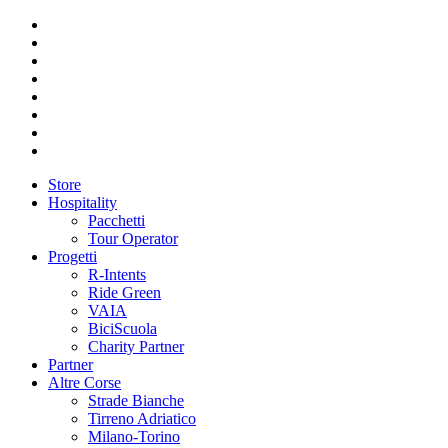
Store
Hospitality
Pacchetti
Tour Operator
Progetti
R-Intents
Ride Green
VAIA
BiciScuola
Charity Partner
Partner
Altre Corse
Strade Bianche
Tirreno Adriatico
Milano-Torino