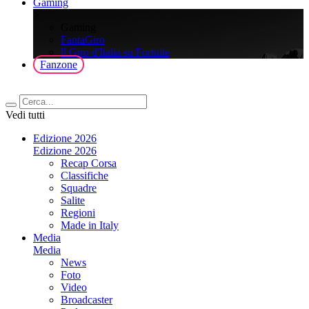
Gaming
>
Gaming
FantaGiro
ll Giro d'Italia su Fortnite
Fanzone
Vedi tutti
Edizione 2026
Edizione 2026
Recap Corsa
Classifiche
Squadre
Salite
Regioni
Made in Italy
Media
Media
News
Foto
Video
Broadcaster