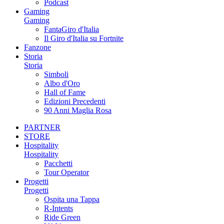
Podcast
Gaming
Gaming
FantaGiro d'Italia
Il Giro d'Italia su Fortnite
Fanzone
Storia
Storia
Simboli
Albo d'Oro
Hall of Fame
Edizioni Precedenti
90 Anni Maglia Rosa
PARTNER
STORE
Hospitality
Hospitality
Pacchetti
Tour Operator
Progetti
Progetti
Ospita una Tappa
R-Intents
Ride Green