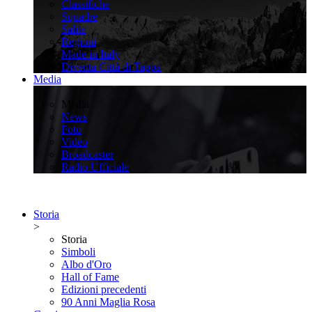
Classifiche
Squadre
Salite
Regioni
Made in Italy
Diventa Città di Tappa
Media
>
Media
News
Foto
Video
Broadcaster
Radio Ufficiale
Storia
>
Storia
Simboli
Albo d'Oro
Hall of Fame
Edizioni precedenti
90 Anni Maglia Rosa