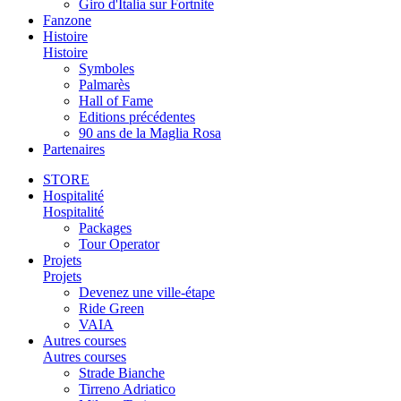
Giro d'Italia sur Fortnite
Fanzone
Histoire
Histoire
Symboles
Palmarès
Hall of Fame
Editions précédentes
90 ans de la Maglia Rosa
Partenaires
STORE
Hospitalité
Hospitalité
Packages
Tour Operator
Projets
Projets
Devenez une ville-étape
Ride Green
VAIA
Autres courses
Autres courses
Strade Bianche
Tirreno Adriatico