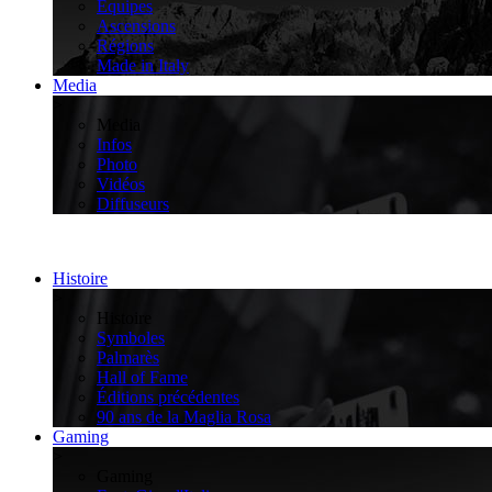
Équipes
Ascensions
Régions
Made in Italy
Media
>
Media
Infos
Photo
Vidéos
Diffuseurs
Histoire
>
Histoire
Symboles
Palmarès
Hall of Fame
Éditions précédentes
90 ans de la Maglia Rosa
Gaming
>
Gaming