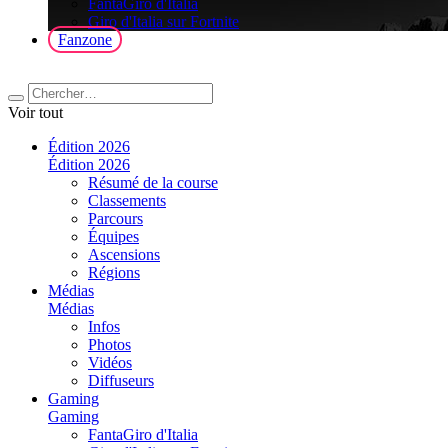
FantaGiro d'Italia
Giro d'Italia sur Fortnite
Fanzone
Voir tout
Édition 2026
Édition 2026
Résumé de la course
Classements
Parcours
Équipes
Ascensions
Régions
Médias
Médias
Infos
Photos
Vidéos
Diffuseurs
Gaming
Gaming
FantaGiro d'Italia