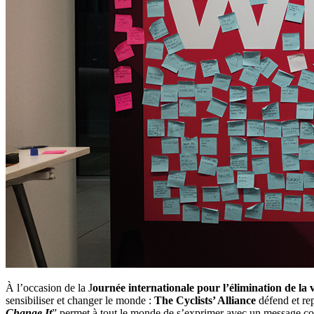
À l’occasion de la J
ournée internationale pour l’élimination de la 
sensibiliser et changer le monde :
The Cyclists’ Alliance
défend et re
Change It
” permet à tout le monde de s’exprimer avec un message col