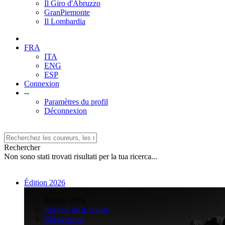
Il Giro d'Abruzzo
GranPiemonte
Il Lombardia
FRA
ITA
ENG
ESP
Connexion
--
Paramètres du profil
Déconnexion
Rechercher
Non sono stati trovati risultati per la tua ricerca...
Édition 2026
>
Édition 2026
Résumé de la course
Classements