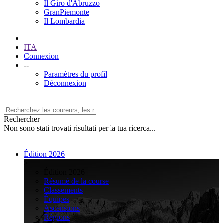
Il Giro d'Abruzzo
GranPiemonte
Il Lombardia
ITA
Connexion
--
Paramètres du profil
Déconnexion
Rechercher
Non sono stati trovati risultati per la tua ricerca...
Édition 2026
>
Édition 2026
Résumé de la course
Classements
Équipes
Ascensions
Régions