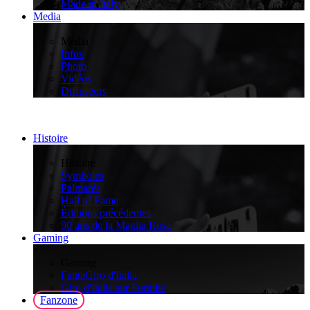
Made in Italy
Media
>
Media
Infos
Photo
Vidéos
Diffuseurs
Histoire
>
Histoire
Symboles
Palmarès
Hall of Fame
Éditions précédentes
90 ans de la Maglia Rosa
Gaming
>
Gaming
FantaGiro d'Italia
Giro d'Italia sur Fortnite
Fanzone