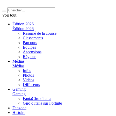
Voir tout
Édition 2026
Édition 2026
Résumé de la course
Classements
Parcours
Équipes
Ascensions
Régions
Médias
Médias
Infos
Photos
Vidéos
Diffuseurs
Gaming
Gaming
FantaGiro d'Italia
Giro d'Italia sur Fortnite
Fanzone
Histoire