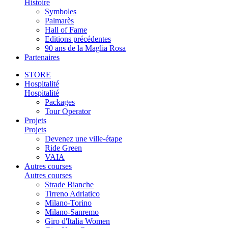
Histoire
Symboles
Palmarès
Hall of Fame
Editions précédentes
90 ans de la Maglia Rosa
Partenaires
STORE
Hospitalité
Hospitalité
Packages
Tour Operator
Projets
Projets
Devenez une ville-étape
Ride Green
VAIA
Autres courses
Autres courses
Strade Bianche
Tirreno Adriatico
Milano-Torino
Milano-Sanremo
Giro d'Italia Women