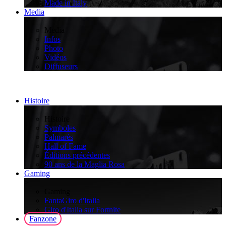
Made in Italy
Media
>
Media
Infos
Photo
Vidéos
Diffuseurs
Histoire
>
Histoire
Symboles
Palmarès
Hall of Fame
Éditions précédentes
90 ans de la Maglia Rosa
Gaming
>
Gaming
FantaGiro d'Italia
Giro d'Italia sur Fortnite
Fanzone