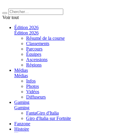
Voir tout
Édition 2026
Édition 2026
Résumé de la course
Classements
Parcours
Équipes
Ascensions
Régions
Médias
Médias
Infos
Photos
Vidéos
Diffuseurs
Gaming
Gaming
FantaGiro d'Italia
Giro d'Italia sur Fortnite
Fanzone
Histoire