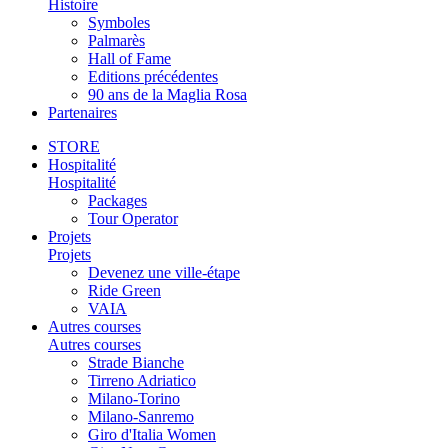
Histoire
Symboles
Palmarès
Hall of Fame
Editions précédentes
90 ans de la Maglia Rosa
Partenaires
STORE
Hospitalité
Hospitalité
Packages
Tour Operator
Projets
Projets
Devenez une ville-étape
Ride Green
VAIA
Autres courses
Autres courses
Strade Bianche
Tirreno Adriatico
Milano-Torino
Milano-Sanremo
Giro d'Italia Women