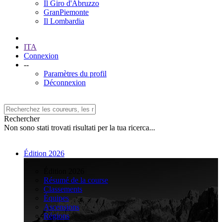
Il Giro d'Abruzzo
GranPiemonte
Il Lombardia
ITA
Connexion
--
Paramètres du profil
Déconnexion
Rechercher
Non sono stati trovati risultati per la tua ricerca...
Édition 2026
>
Édition 2026
Résumé de la course
Classements
Équipes
Ascensions
Régions