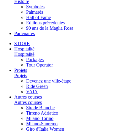
Histoire
Symboles
Palmarès
Hall of Fame
Editions précédentes
90 ans de la Maglia Rosa
Partenaires
STORE
Hospitalité
Hospitalité
Packages
Tour Operator
Projets
Projets
Devenez une ville-étape
Ride Green
VAIA
Autres courses
Autres courses
Strade Bianche
Tirreno Adriatico
Milano-Torino
Milano-Sanremo
Giro d'Italia Women