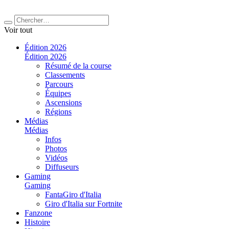
Voir tout
Édition 2026
Édition 2026
Résumé de la course
Classements
Parcours
Équipes
Ascensions
Régions
Médias
Médias
Infos
Photos
Vidéos
Diffuseurs
Gaming
Gaming
FantaGiro d'Italia
Giro d'Italia sur Fortnite
Fanzone
Histoire