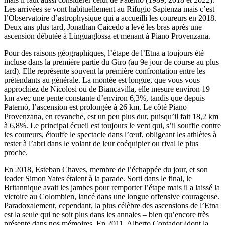
Les arrivées se vont habituellement au Rifugio Sapienza mais c’est
l’Observatoire d’astrophysique qui a accueilli les coureurs en 2018.
Deux ans plus tard, Jonathan Caicedo a levé les bras après une
ascension débutée à Linguaglossa et menant à Piano Provenzana.
Pour des raisons géographiques, l’étape de l’Etna a toujours été
incluse dans la première partie du Giro (au 9e jour de course au plus
tard). Elle représente souvent la première confrontation entre les
prétendants au générale. La montée est longue, que vous vous
approchiez de Nicolosi ou de Biancavilla, elle mesure environ 19
km avec une pente constante d’environ 6,3%, tandis que depuis
Paternò, l’ascension est prolongée à 26 km. Le côté Piano
Provenzana, en revanche, est un peu plus dur, puisqu’il fait 18,2 km
à 6,8%. Le principal écueil est toujours le vent qui, s’il souffle contre
les coureurs, étouffe le spectacle dans l’œuf, obligeant les athlètes à
rester à l’abri dans le volant de leur coéquipier ou rival le plus
proche.
En 2018, Esteban Chaves, membre de l’échappée du jour, et son
leader Simon Yates étaient à la parade. Sorti dans le final, le
Britannique avait les jambes pour remporter l’étape mais il a laissé la
victoire au Colombien, lancé dans une longue offensive courageuse.
Paradoxalement, cependant, la plus célèbre des ascensions de l’Etna
est la seule qui ne soit plus dans les annales – bien qu’encore très
présente dans nos mémoires. En 2011, Alberto Contador (dont la