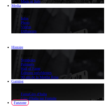
Made in Italy
Media
>
Media
Infos
Photo
Vidéos
Diffuseurs
Histoire
>
Histoire
Symboles
Palmarès
Hall of Fame
Éditions précédentes
90 ans de la Maglia Rosa
Gaming
>
Gaming
FantaGiro d'Italia
Giro d'Italia sur Fortnite
Fanzone