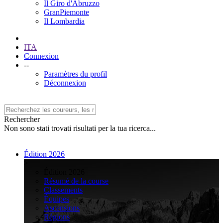
Il Giro d'Abruzzo
GranPiemonte
Il Lombardia
ITA
Connexion
--
Paramètres du profil
Déconnexion
Rechercher
Non sono stati trovati risultati per la tua ricerca...
Édition 2026
>
Édition 2026
Résumé de la course
Classements
Équipes
Ascensions
Régions