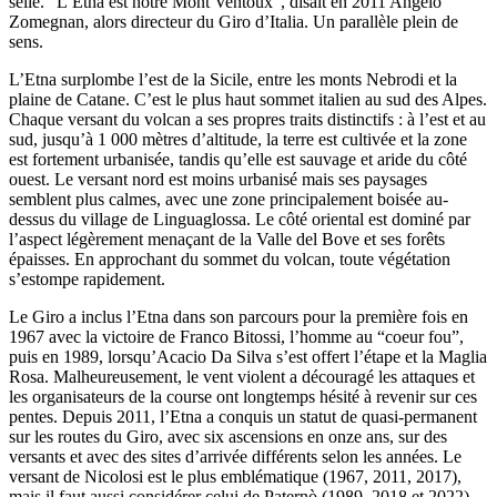
selle. “L’Etna est notre Mont Ventoux”, disait en 2011 Angelo
Zomegnan, alors directeur du Giro d’Italia. Un parallèle plein de
sens.
L’Etna surplombe l’est de la Sicile, entre les monts Nebrodi et la
plaine de Catane. C’est le plus haut sommet italien au sud des Alpes.
Chaque versant du volcan a ses propres traits distinctifs : à l’est et au
sud, jusqu’à 1 000 mètres d’altitude, la terre est cultivée et la zone
est fortement urbanisée, tandis qu’elle est sauvage et aride du côté
ouest. Le versant nord est moins urbanisé mais ses paysages
semblent plus calmes, avec une zone principalement boisée au-
dessus du village de Linguaglossa. Le côté oriental est dominé par
l’aspect légèrement menaçant de la Valle del Bove et ses forêts
épaisses. En approchant du sommet du volcan, toute végétation
s’estompe rapidement.
Le Giro a inclus l’Etna dans son parcours pour la première fois en
1967 avec la victoire de Franco Bitossi, l’homme au “coeur fou”,
puis en 1989, lorsqu’Acacio Da Silva s’est offert l’étape et la Maglia
Rosa. Malheureusement, le vent violent a découragé les attaques et
les organisateurs de la course ont longtemps hésité à revenir sur ces
pentes. Depuis 2011, l’Etna a conquis un statut de quasi-permanent
sur les routes du Giro, avec six ascensions en onze ans, sur des
versants et avec des sites d’arrivée différents selon les années. Le
versant de Nicolosi est le plus emblématique (1967, 2011, 2017),
mais il faut aussi considérer celui de Paternò (1989, 2018 et 2022).