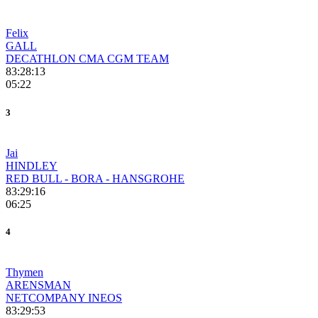
Felix
GALL
DECATHLON CMA CGM TEAM
83:28:13
05:22
3
Jai
HINDLEY
RED BULL - BORA - HANSGROHE
83:29:16
06:25
4
Thymen
ARENSMAN
NETCOMPANY INEOS
83:29:53