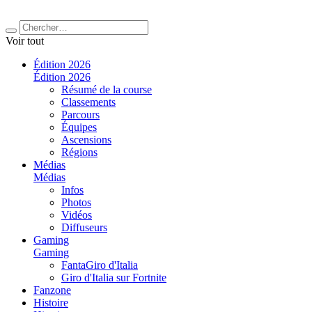
Voir tout
Édition 2026
Édition 2026
Résumé de la course
Classements
Parcours
Équipes
Ascensions
Régions
Médias
Médias
Infos
Photos
Vidéos
Diffuseurs
Gaming
Gaming
FantaGiro d'Italia
Giro d'Italia sur Fortnite
Fanzone
Histoire