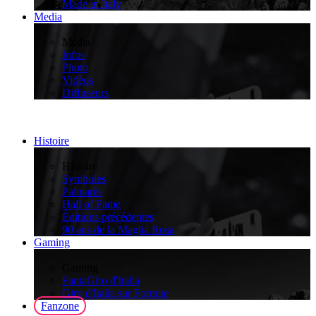
Made in Italy
Media
>
Media
Infos
Photo
Vidéos
Diffuseurs
Histoire
>
Histoire
Symboles
Palmarès
Hall of Fame
Éditions précédentes
90 ans de la Maglia Rosa
Gaming
>
Gaming
FantaGiro d'Italia
Giro d'Italia sur Fortnite
Fanzone