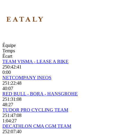
Équipe
Temps
Écart
TEAM VISMA - LEASE A BIKE
250:42:41
0:00
NETCOMPANY INEOS
251:22:48
40:07
RED BULL - BORA - HANSGROHE
251:31:08
48:27
TUDOR PRO CYCLING TEAM
251:47:08
1:04:27
DECATHLON CMA CGM TEAM
252:07:40