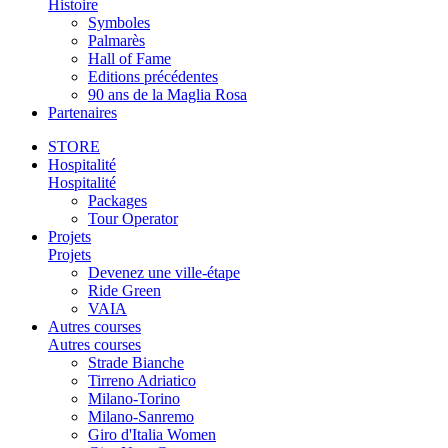
Histoire
Symboles
Palmarès
Hall of Fame
Editions précédentes
90 ans de la Maglia Rosa
Partenaires
STORE
Hospitalité
Hospitalité
Packages
Tour Operator
Projets
Projets
Devenez une ville-étape
Ride Green
VAIA
Autres courses
Autres courses
Strade Bianche
Tirreno Adriatico
Milano-Torino
Milano-Sanremo
Giro d'Italia Women