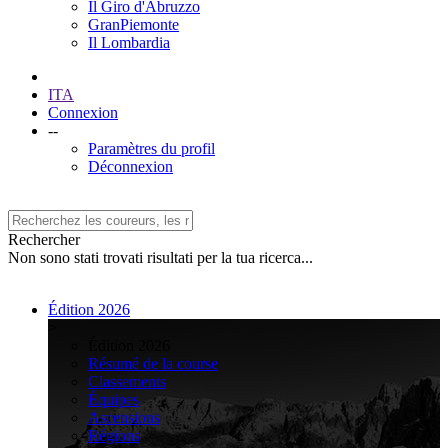
Il Giro d'Abruzzo
GranPiemonte
Il Lombardia
ITA
Connexion
--
Paramètres du profil
Déconnexion
Rechercher
Non sono stati trovati risultati per la tua ricerca...
Édition 2026
>
Édition 2026
Résumé de la course
Classements
Équipes
Ascensions
Régions