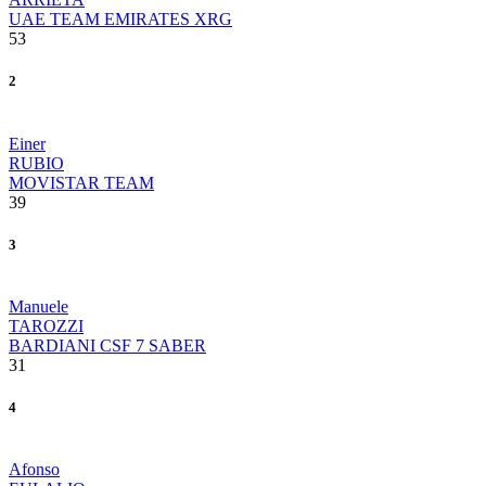
UAE TEAM EMIRATES XRG
53
2
Einer
RUBIO
MOVISTAR TEAM
39
3
Manuele
TAROZZI
BARDIANI CSF 7 SABER
31
4
Afonso