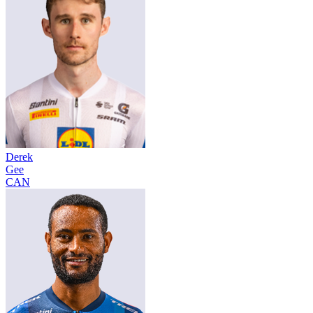
Derek
Gee
CAN