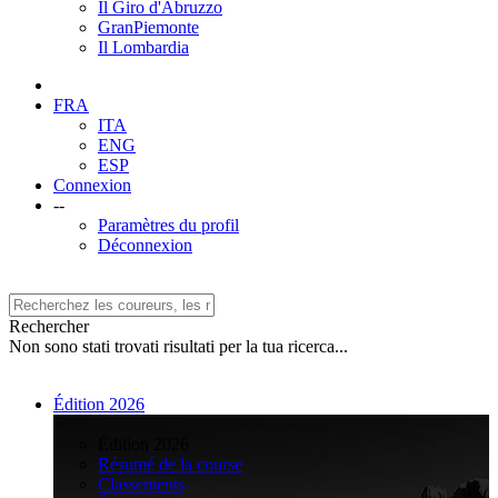
Il Giro d'Abruzzo
GranPiemonte
Il Lombardia
FRA
ITA
ENG
ESP
Connexion
--
Paramètres du profil
Déconnexion
Rechercher
Non sono stati trovati risultati per la tua ricerca...
Édition 2026
>
Édition 2026
Résumé de la course
Classements