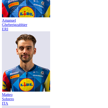
Amanuel
Ghebreigzabhier
ERI
Matteo
Sobrero
ITA