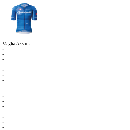
Maglia Azzurra
-
-
-
-
-
-
-
-
-
-
-
-
-
-
-
-