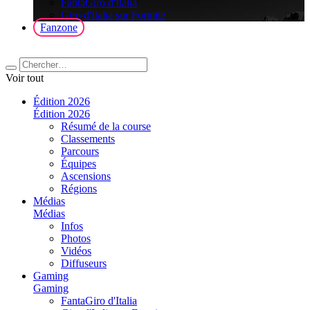
FantaGiro d'Italia
Giro d'Italia sur Fortnite
Fanzone
Voir tout
Édition 2026
Édition 2026
Résumé de la course
Classements
Parcours
Équipes
Ascensions
Régions
Médias
Médias
Infos
Photos
Vidéos
Diffuseurs
Gaming
Gaming
FantaGiro d'Italia