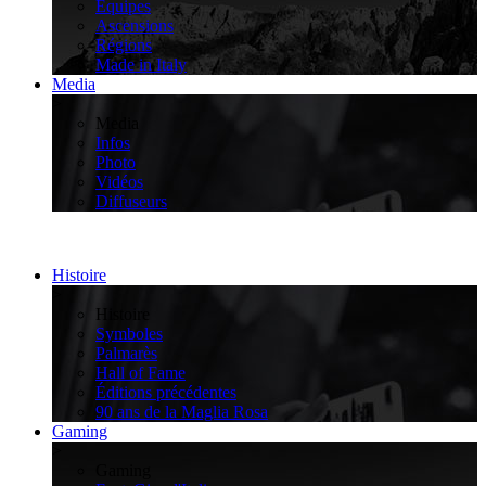
Équipes
Ascensions
Régions
Made in Italy
Media
>
Media
Infos
Photo
Vidéos
Diffuseurs
Histoire
>
Histoire
Symboles
Palmarès
Hall of Fame
Éditions précédentes
90 ans de la Maglia Rosa
Gaming
>
Gaming