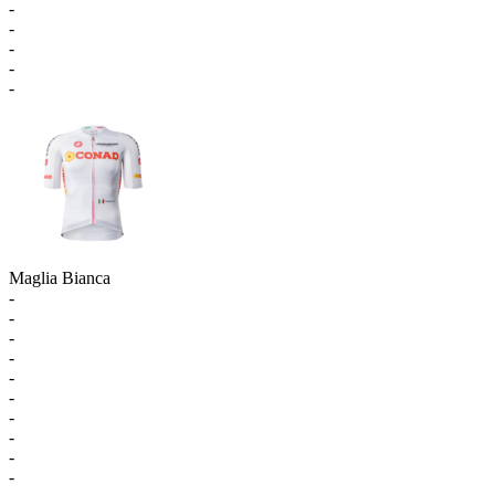
-
-
-
-
-
Maglia Bianca
-
-
-
-
-
-
-
-
-
-