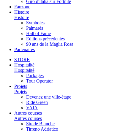
Giro d'Italia sur Fortnite
Fanzone
Histoire
Histoire
Symboles
Palmarès
Hall of Fame
Editions précédentes
90 ans de la Maglia Rosa
Partenaires
STORE
Hospitalité
Hospitalité
Packages
Tour Operator
Projets
Projets
Devenez une ville-étape
Ride Green
VAIA
Autres courses
Autres courses
Strade Bianche
Tirreno Adriatico