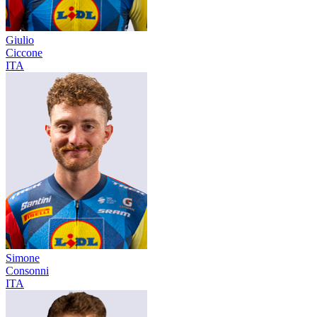
Giulio
Ciccone
ITA
Simone
Consonni
ITA