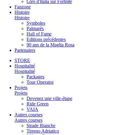
Giro d'Italia sur Fortnite
Fanzone
Histoire
Histoire
Symboles
Palmarès
Hall of Fame
Editions précédentes
90 ans de la Maglia Rosa
Partenaires
STORE
Hospitalité
Hospitalité
Packages
Tour Operator
Projets
Projets
Devenez une ville-étape
Ride Green
VAIA
Autres courses
Autres courses
Strade Bianche
Tirreno Adriatico