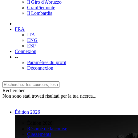
Il Giro d'Abruzzo
GranPiemonte
Il Lombardia
FRA
ITA
ENG
ESP
Connexion
--
Paramètres du profil
Déconnexion
Rechercher
Non sono stati trovati risultati per la tua ricerca...
Édition 2026
>
Édition 2026
Résumé de la course
Classements