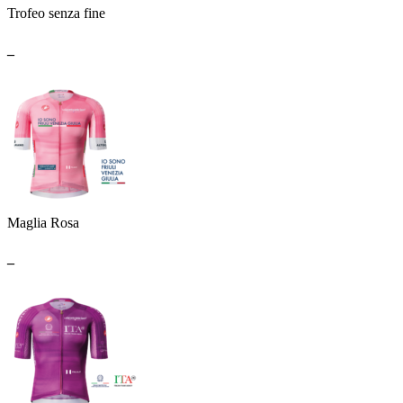
Trofeo senza fine
_
Maglia Rosa
_