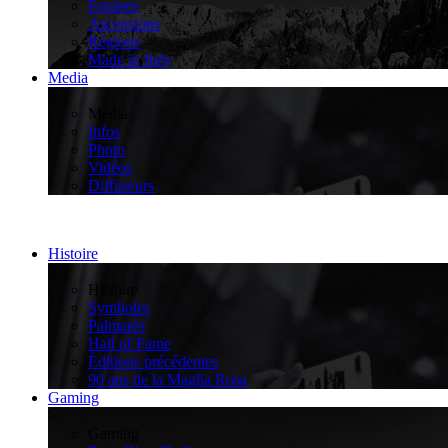
Équipes
Ascensions
Régions
Made in Italy
Media
>
Media
Infos
Photo
Vidéos
Diffuseurs
Histoire
>
Histoire
Symboles
Palmarès
Hall of Fame
Éditions précédentes
90 ans de la Maglia Rosa
Gaming
>
Gaming