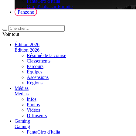
FantaGiro d'Italia
Giro d'Italia sur Fortnite
Fanzone
Voir tout
Édition 2026
Édition 2026
Résumé de la course
Classements
Parcours
Équipes
Ascensions
Régions
Médias
Médias
Infos
Photos
Vidéos
Diffuseurs
Gaming
Gaming
FantaGiro d'Italia