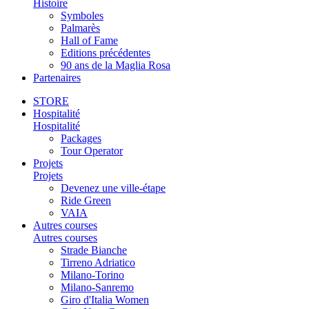
Histoire
Symboles
Palmarès
Hall of Fame
Editions précédentes
90 ans de la Maglia Rosa
Partenaires
STORE
Hospitalité
Hospitalité
Packages
Tour Operator
Projets
Projets
Devenez une ville-étape
Ride Green
VAIA
Autres courses
Autres courses
Strade Bianche
Tirreno Adriatico
Milano-Torino
Milano-Sanremo
Giro d'Italia Women