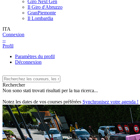
Giro Next Gen
Il Giro d'Abruzzo
GranPiemonte
Il Lombardia
ITA
Connexion
--
Profil
Paramètres du profil
Déconnexion
Rechercher
Non sono stati trovati risultati per la tua ricerca...
Notez les dates de vos courses préférées
Synchronisez votre agenda !