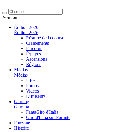
Voir tout
Édition 2026
Édition 2026
Résumé de la course
Classements
Parcours
Équipes
Ascensions
Régions
Médias
Médias
Infos
Photos
Vidéos
Diffuseurs
Gaming
Gaming
FantaGiro d'Italia
Giro d'Italia sur Fortnite
Fanzone
Histoire