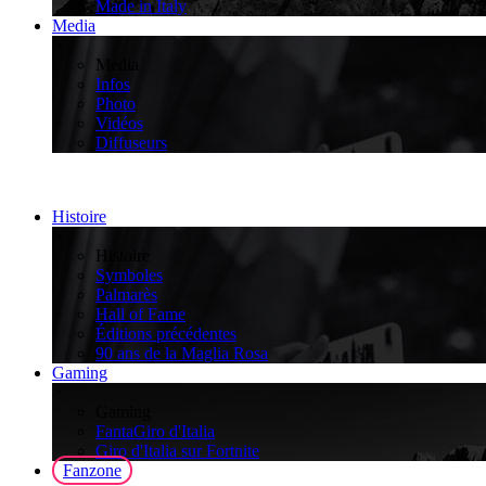
Made in Italy
Media
>
Media
Infos
Photo
Vidéos
Diffuseurs
Histoire
>
Histoire
Symboles
Palmarès
Hall of Fame
Éditions précédentes
90 ans de la Maglia Rosa
Gaming
>
Gaming
FantaGiro d'Italia
Giro d'Italia sur Fortnite
Fanzone