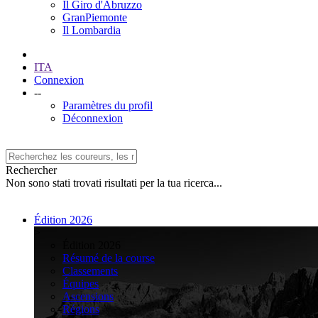
Il Giro d'Abruzzo
GranPiemonte
Il Lombardia
ITA
Connexion
--
Paramètres du profil
Déconnexion
Rechercher
Non sono stati trovati risultati per la tua ricerca...
Édition 2026
>
Édition 2026
Résumé de la course
Classements
Équipes
Ascensions
Régions