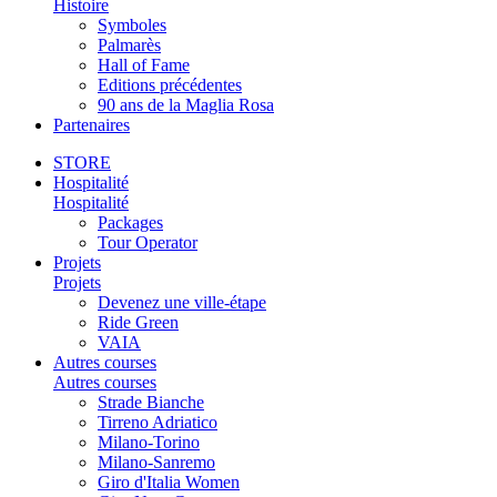
Histoire
Symboles
Palmarès
Hall of Fame
Editions précédentes
90 ans de la Maglia Rosa
Partenaires
STORE
Hospitalité
Hospitalité
Packages
Tour Operator
Projets
Projets
Devenez une ville-étape
Ride Green
VAIA
Autres courses
Autres courses
Strade Bianche
Tirreno Adriatico
Milano-Torino
Milano-Sanremo
Giro d'Italia Women