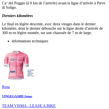
Ca
’ del Poggio (à
9 km de l
’arrivé
e) avant la ligne d
’arrivé
e
à Pieve
di Soligo.
Derniers kilom
è
tres
Le final
en l
é
g
è
re descente, avec deux virages dans le dernier
kilom
è
tre, dont le dernier d
é
bouche sur la ligne droite d
’arrivé
e de
300 m en l
é
g
è
re mont
é
e, sur une chauss
é
e de 7 m de large.
informations techniques
Rosa
VINGEGAARD Jonas
TEAM VISMA - LEASE A BIKE