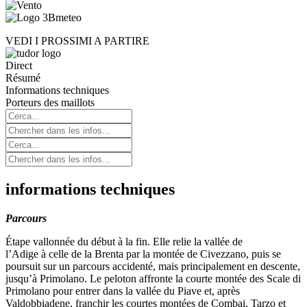
VEDI I PROSSIMI A PARTIRE
Direct
Résumé
Informations techniques
Porteurs des maillots
informations techniques
Parcours
É
tape vallonn
é
e du d
é
but
à
la fin. Elle relie la vall
é
e de
l’Adige
à
celle de la Brenta par la mont
é
e de Civezzano, puis se
poursuit sur un parcours accidenté, mais principalement en descente,
jusqu’
à Primolano.
Le peloton affronte la courte mont
é
e des Scale di
Primolano pour entrer dans la vall
é
e du Piave et, apr
ès
Valdobbiadene, franchir les courtes monté
es de Combai, Tarzo et