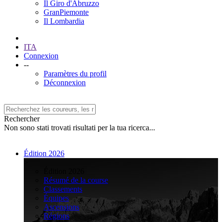
Il Giro d'Abruzzo
GranPiemonte
Il Lombardia
ITA
Connexion
--
Paramètres du profil
Déconnexion
Rechercher
Non sono stati trovati risultati per la tua ricerca...
Édition 2026
>
Édition 2026
Résumé de la course
Classements
Équipes
Ascensions
Régions