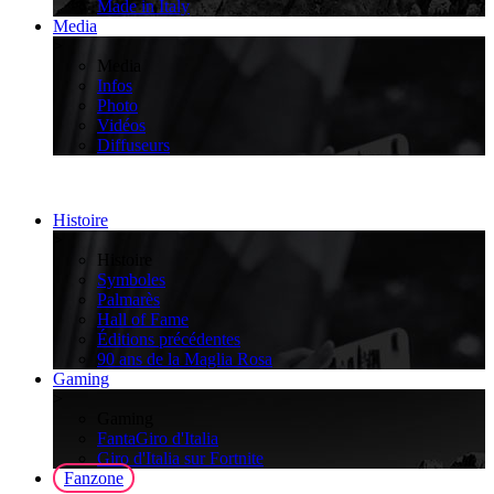
Made in Italy
Media
>
Media
Infos
Photo
Vidéos
Diffuseurs
Histoire
>
Histoire
Symboles
Palmarès
Hall of Fame
Éditions précédentes
90 ans de la Maglia Rosa
Gaming
>
Gaming
FantaGiro d'Italia
Giro d'Italia sur Fortnite
Fanzone