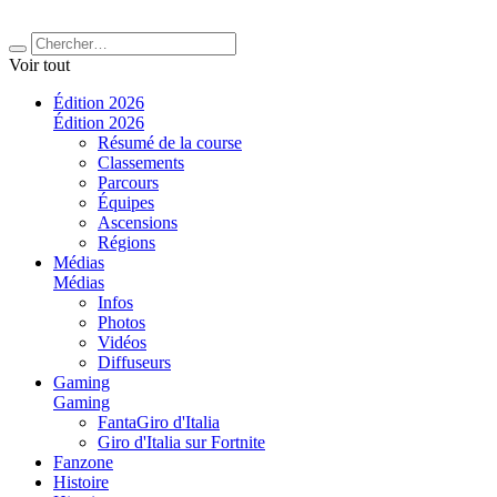
Voir tout
Édition 2026
Édition 2026
Résumé de la course
Classements
Parcours
Équipes
Ascensions
Régions
Médias
Médias
Infos
Photos
Vidéos
Diffuseurs
Gaming
Gaming
FantaGiro d'Italia
Giro d'Italia sur Fortnite
Fanzone
Histoire