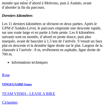
mont
é
e qui m
ène d’
abord
à
Molveno, puis
à
Andalo, avant
d
’
aborder la fin du parcours.
Derniers kilom
è
tres
Les 11 derniers kilom
è
tres se
divis
ent en deux parties. Apr
è
s le
GPM d
’
Andalo-Lever,
le parcours emprunte une descente rapide,
sur une route large et en partie
à
forte pente. Les 6 kilom
è
tres
suivants sont en mont
é
e, d
’
abord en pente douce, puis plus
marqu
é
e,
avant de basculer
à
1,5 km de l
’arrivé
e. S’ensuit un faux
plat en descente et la dernière ligne droite sur le
plat. Largeur de la
chauss
é
e
à l’arrivé
e : 8 m, rev
ê
tement en asphalte, ligne droite de
700 m.
informations techniques
Rosa
VINGEGAARD Jonas
TEAM VISMA - LEASE A BIKE
Ciclamino