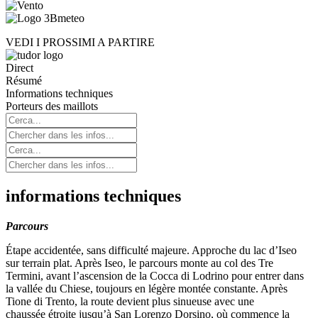
VEDI I PROSSIMI A PARTIRE
Direct
Résumé
Informations techniques
Porteurs des maillots
informations techniques
Parcours
É
tape
accidentée, sans difficult
é
majeure. Approche du lac d
’
Iseo
sur terrain plat. Apr
ès Iseo,
le parcours
monte au
col des Tre
Termini,
avant l’ascension de la Cocca di Lodrino pour entrer dans
la vall
é
e du Chiese, toujours en l
é
g
è
re mont
é
e constante. Apr
è
s
Tione di Trento, la route devient plus sinueuse avec une
chauss
é
e
é
troite jusqu
’à San Lorenzo Dorsino, où
commence la