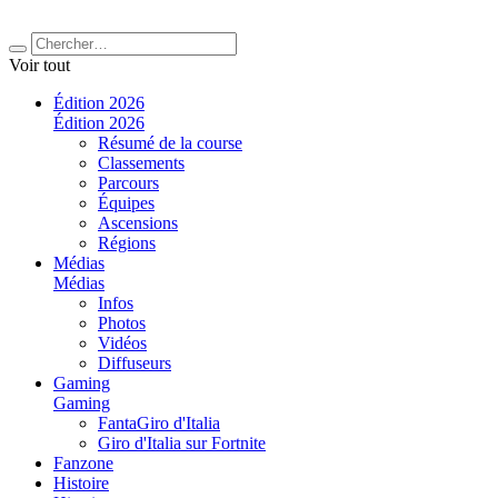
Voir tout
Édition 2026
Édition 2026
Résumé de la course
Classements
Parcours
Équipes
Ascensions
Régions
Médias
Médias
Infos
Photos
Vidéos
Diffuseurs
Gaming
Gaming
FantaGiro d'Italia
Giro d'Italia sur Fortnite
Fanzone
Histoire