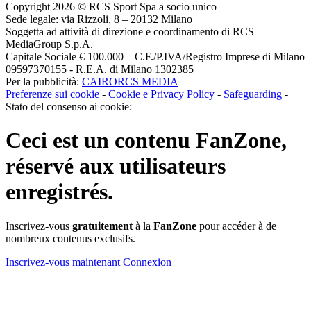
Copyright 2026 © RCS Sport Spa a socio unico
Sede legale: via Rizzoli, 8 – 20132 Milano
Soggetta ad attività di direzione e coordinamento di RCS
MediaGroup S.p.A.
Capitale Sociale € 100.000 – C.F./P.IVA/Registro Imprese di Milano
09597370155 - R.E.A. di Milano 1302385
Per la pubblicità:
CAIRORCS MEDIA
Preferenze sui cookie
-
Cookie e Privacy Policy
-
Safeguarding
-
Stato del consenso ai cookie:
Ceci est un contenu
FanZone
,
réservé aux utilisateurs
enregistrés.
Inscrivez-vous
gratuitement
à la
FanZone
pour accéder à de
nombreux contenus exclusifs.
Inscrivez-vous maintenant
Connexion