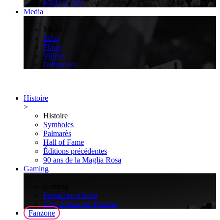
Made in Italy
Media
>
Media
Infos
Photo
Vidéos
Diffuseurs
Histoire
>
Histoire
Symboles
Palmarès
Hall of Fame
Éditions précédentes
90 ans de la Maglia Rosa
Gaming
>
Gaming
FantaGiro d'Italia
Giro d'Italia sur Fortnite
Fanzone