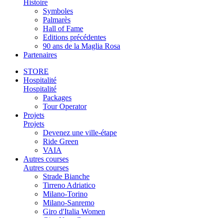
Histoire
Symboles
Palmarès
Hall of Fame
Editions précédentes
90 ans de la Maglia Rosa
Partenaires
STORE
Hospitalité
Hospitalité
Packages
Tour Operator
Projets
Projets
Devenez une ville-étape
Ride Green
VAIA
Autres courses
Autres courses
Strade Bianche
Tirreno Adriatico
Milano-Torino
Milano-Sanremo
Giro d'Italia Women