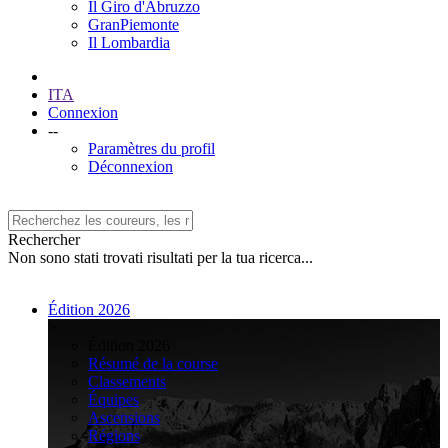
Il Giro d'Abruzzo
GranPiemonte
Il Lombardia
ITA
Connexion
--
Paramètres du profil
Déconnexion
Rechercher
Non sono stati trovati risultati per la tua ricerca...
Édition 2026
>
Édition 2026
Résumé de la course
Classements
Équipes
Ascensions
Régions