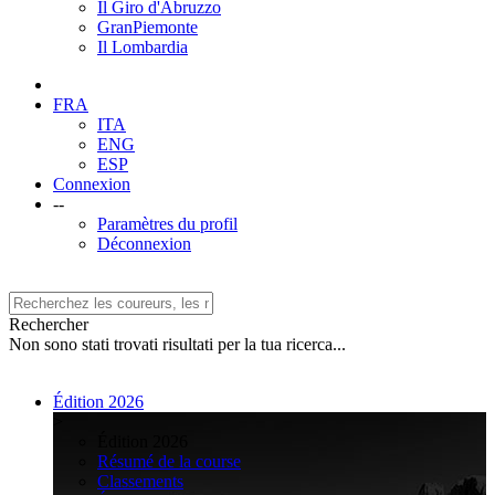
Il Giro d'Abruzzo
GranPiemonte
Il Lombardia
FRA
ITA
ENG
ESP
Connexion
--
Paramètres du profil
Déconnexion
Rechercher
Non sono stati trovati risultati per la tua ricerca...
Édition 2026
>
Édition 2026
Résumé de la course
Classements