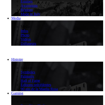
Équipes
Ascensions
Régions
Made in Italy
Media
>
Media
Infos
Photo
Vidéos
Diffuseurs
Histoire
>
Histoire
Symboles
Palmarès
Hall of Fame
Éditions précédentes
90 ans de la Maglia Rosa
Gaming
>
Gaming