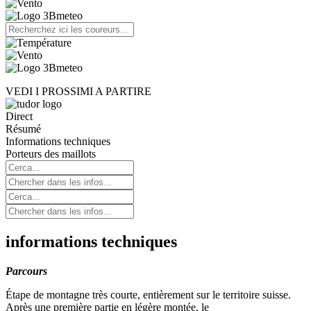
VEDI I PROSSIMI A PARTIRE
Direct
Résumé
Informations techniques
Porteurs des maillots
informations techniques
Parcours
É
tape de montagne tr
è
s courte, enti
è
rement sur le territoire suisse.
Apr
è
s une premi
è
re partie en l
é
g
è
re mont
é
e,
le