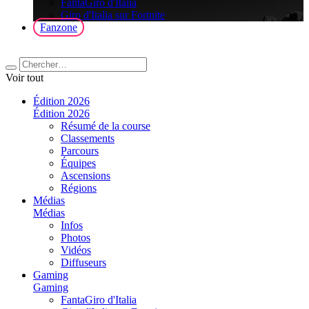
FantaGiro d'Italia
Giro d'Italia sur Fortnite
Fanzone
Voir tout
Édition 2026
Édition 2026
Résumé de la course
Classements
Parcours
Équipes
Ascensions
Régions
Médias
Médias
Infos
Photos
Vidéos
Diffuseurs
Gaming
Gaming
FantaGiro d'Italia