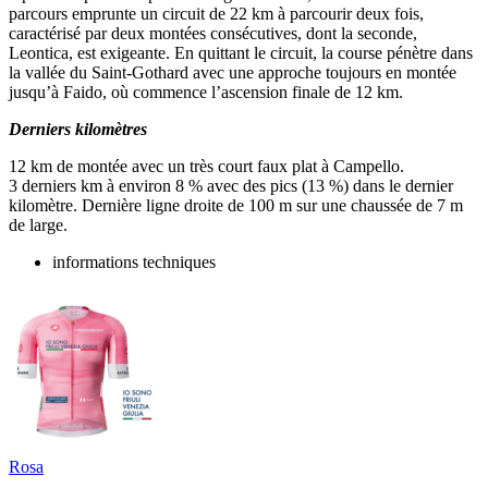
parcours
emprunte un circuit de 22 km
à
parcourir deux fois,
caract
é
ris
é
par deux mont
é
es cons
é
cutives, dont la seconde,
Leontica, est exigeante. En quittant le circuit, la course
p
é
n
è
tre dans
la vall
é
e du Saint-Gothard avec une approche toujours en mont
é
e
jusqu
’à
Faido, o
ù
commence l’ascension
finale de 12 km.
Derniers kilom
è
tres
12 km
de mont
é
e avec un tr
è
s court faux plat
à Campello.
3
derniers
km
à
environ 8 % avec des pics (13 %) dans le dernier
kilom
ètre.
Dernière ligne droite de 100 m sur une chauss
é
e de 7 m
de large.
informations techniques
Rosa