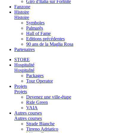
Giro d'Italia sur Fortnite
Fanzone
Histoire
Histoire
Symboles
Palmarès
Hall of Fame
Editions précédentes
90 ans de la Maglia Rosa
Partenaires
STORE
Hospitalité
Hospitalité
Packages
Tour Operator
Projets
Projets
Devenez une ville-étape
Ride Green
VAIA
Autres courses
Autres courses
Strade Bianche
Tirreno Adriatico