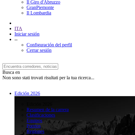
Il Giro d'Abruzzo
GranPiemonte
Il Lombardia
ITA
Iniciar sesión
--
Configuración del perfil
Cerrar sesión
Busca en
Non sono stati trovati risultati per la tua ricerca...
Edición 2026
>
Edición 2026
Resumen de la carrera
Clasificaciones
Equipos
Puertos
Regiones