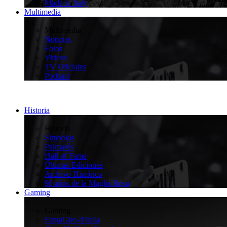
Made in Italy
Multimedia
>
Multimedia
Noticias
Fotos
Videos
TV Oficiales
Podcast
Historia
>
Historia
Símbolos
Palmarés
Hall of Fame
Últimas Ediciones
Archivo Histórico
90 años de la Maglia Rosa
Gaming
>
Gaming
FantaGiro d'Italia