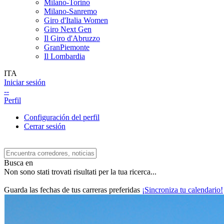
Milano-Torino
Milano-Sanremo
Giro d'Italia Women
Giro Next Gen
Il Giro d'Abruzzo
GranPiemonte
Il Lombardia
ITA
Iniciar sesión
--
Perfil
Configuración del perfil
Cerrar sesión
Busca en
Non sono stati trovati risultati per la tua ricerca...
Guarda las fechas de tus carreras preferidas
¡Sincroniza tu calendario!