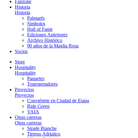
Fanzone
Historia
Historia
Palmarés
Sìmbolos
Hall of Fame
Ediciones Anteriores
Archivo Histórico
90 años de la Maglia Rosa
Socios
Store
Hospitality
Hospitality
Paquetes
Touroperadores
Proyectos
Proyectos
Conviértete en Ciudad de Etapa
Ride Green
VAIA
Otras carreras
Otras carreras
Strade Bianche
Tirreno Adriatico