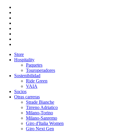
Store
Hospitality
Paquetes
Touroperadores
Sostenibilidad
Ride Green
VAIA
Socios
Otras carreras
Strade Bianche
Tirreno Adriatico
Milano-Torino
Milano-Sanremo
Giro d'Italia Women
Giro Next Gen