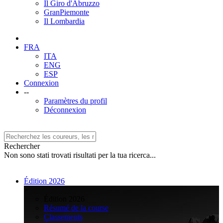
Il Giro d'Abruzzo
GranPiemonte
Il Lombardia
FRA
ITA
ENG
ESP
Connexion
--
Paramètres du profil
Déconnexion
Rechercher
Non sono stati trovati risultati per la tua ricerca...
Édition 2026
>
Édition 2026
Résumé de la course
Classements