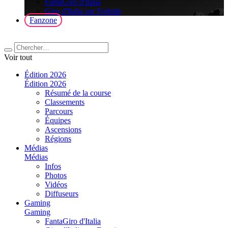
FantaGiro d'Italia
Giro d'Italia sur Fortnite
Fanzone
Voir tout
Édition 2026
Édition 2026
Résumé de la course
Classements
Parcours
Équipes
Ascensions
Régions
Médias
Médias
Infos
Photos
Vidéos
Diffuseurs
Gaming
Gaming
FantaGiro d'Italia