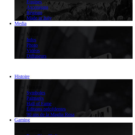
Équipes
Ascensions
Régions
Made in Italy
Media
>
Media
Infos
Photo
Vidéos
Diffuseurs
Histoire
>
Histoire
Symboles
Palmarès
Hall of Fame
Éditions précédentes
90 ans de la Maglia Rosa
Gaming
>
Gaming