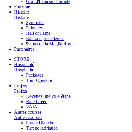
Giro d'Italia sur Fortnite
Fanzone
Histoire
Histoire
Symboles
Palmarès
Hall of Fame
Editions précédentes
90 ans de la Maglia Rosa
Partenaires
STORE
Hospitalité
Hospitalité
Packages
Tour Operator
Projets
Projets
Devenez une ville-étape
Ride Green
VAIA
Autres courses
Autres courses
Strade Bianche
Tirreno Adriatico