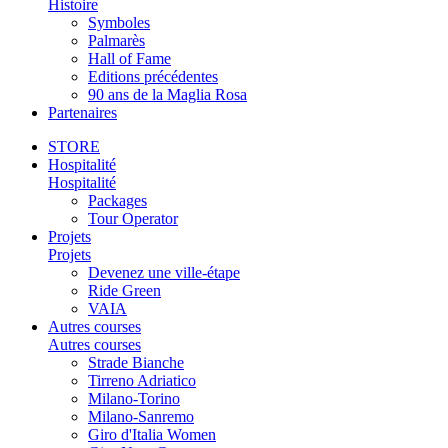
Histoire
Symboles
Palmarès
Hall of Fame
Editions précédentes
90 ans de la Maglia Rosa
Partenaires
STORE
Hospitalité
Hospitalité
Packages
Tour Operator
Projets
Projets
Devenez une ville-étape
Ride Green
VAIA
Autres courses
Autres courses
Strade Bianche
Tirreno Adriatico
Milano-Torino
Milano-Sanremo
Giro d'Italia Women