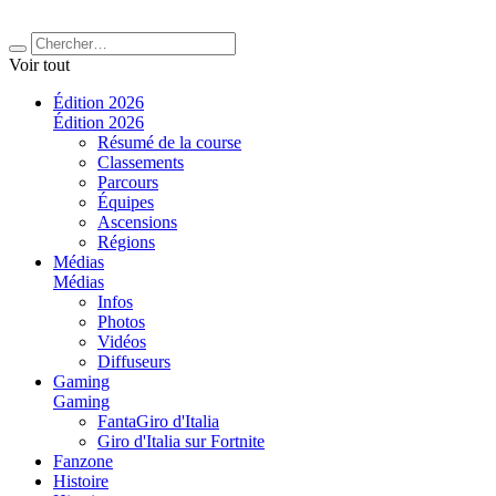
Voir tout
Édition 2026
Édition 2026
Résumé de la course
Classements
Parcours
Équipes
Ascensions
Régions
Médias
Médias
Infos
Photos
Vidéos
Diffuseurs
Gaming
Gaming
FantaGiro d'Italia
Giro d'Italia sur Fortnite
Fanzone
Histoire