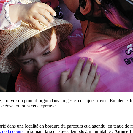
ce, trouve son point d’orgue dans un geste à chaque arrivée. En pleine
Jo
ctérise toujours cette épreuve.
rié dans une localité en bordure du parcours et a attendu, en tenue de m
s de la course
, résumant la scène avec leur slogan inimitable :
Amore In