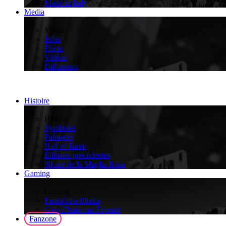
Made in Italy
Media
>
Media
Infos
Photo
Vidéos
Diffuseurs
Histoire
>
Histoire
Symboles
Palmarès
Hall of Fame
Éditions précédentes
90 ans de la Maglia Rosa
Gaming
>
Gaming
FantaGiro d'Italia
Giro d'Italia sur Fortnite
Fanzone