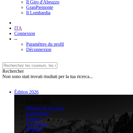
Il Giro d'Abruzzo
GranPiemonte
Il Lombardia
ITA
Connexion
--
Paramètres du profil
Déconnexion
Rechercher
Non sono stati trovati risultati per la tua ricerca...
Édition 2026
>
Édition 2026
Résumé de la course
Classements
Équipes
Ascensions
Régions