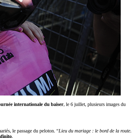
urnée internationale du baiser
, le 6 juillet, plusieurs images du
ariés, le passage du peloton. “
Lieu du mariage : le bord de la route.
finito
.