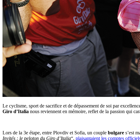
Le cyclisme, sport de sacrifice et de dépassement de soi par excellen
Giro d’Italia
nous reviennent en mémoire, reflet de la passion qui cara
Lors de la 3e étape, entre Plovdiv et Sofia, un couple
bulgare
s’est ma
Invités : le peloton du Giro d’Italia
“,
plaisantaient les comptes officiel