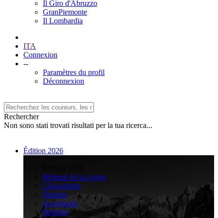
Il Giro d'Abruzzo
GranPiemonte
Il Lombardia
ITA
Connexion
--
Paramètres du profil
Déconnexion
Rechercher
Non sono stati trovati risultati per la tua ricerca...
Édition 2026
>
Édition 2026
Résumé de la course
Classements
Équipes
Ascensions
Régions