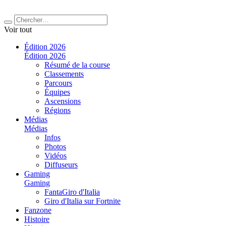
Voir tout
Édition 2026
Édition 2026
Résumé de la course
Classements
Parcours
Équipes
Ascensions
Régions
Médias
Médias
Infos
Photos
Vidéos
Diffuseurs
Gaming
Gaming
FantaGiro d'Italia
Giro d'Italia sur Fortnite
Fanzone
Histoire