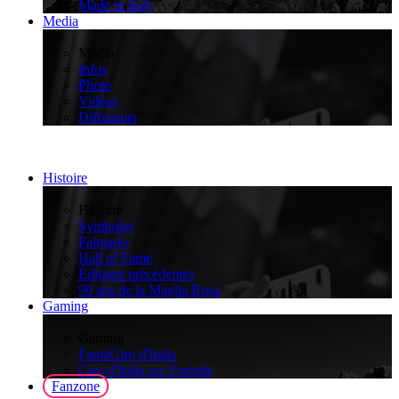
Made in Italy
Media
>
Media
Infos
Photo
Vidéos
Diffuseurs
Histoire
>
Histoire
Symboles
Palmarès
Hall of Fame
Éditions précédentes
90 ans de la Maglia Rosa
Gaming
>
Gaming
FantaGiro d'Italia
Giro d'Italia sur Fortnite
Fanzone