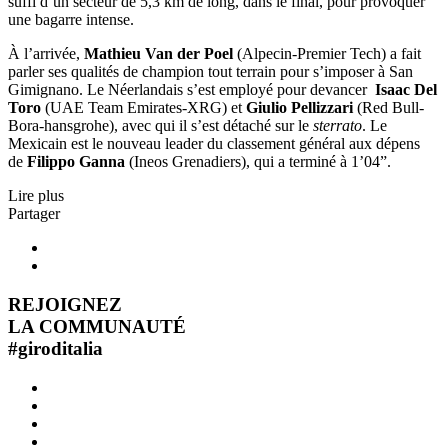
suffi d’un secteur de 5,3 km de long, dans le final, pour provoquer
une bagarre intense.
À l’arrivée,
Mathieu Van der Poel
(Alpecin-Premier Tech) a fait
parler ses qualités de champion tout terrain pour s’imposer à San
Gimignano. Le Néerlandais s’est employé pour devancer
Isaac Del
Toro
(UAE Team Emirates-XRG) et
Giulio Pellizzari
(Red Bull-
Bora-hansgrohe), avec qui il s’est détaché sur le
sterrato
. Le
Mexicain est le nouveau leader du classement général aux dépens
de
Filippo Ganna
(Ineos Grenadiers), qui a terminé à 1’04”.
Lire plus
Partager
REJOIGNEZ
LA COMMUNAUTÉ
#
giroditalia