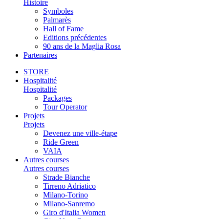
Histoire
Symboles
Palmarès
Hall of Fame
Editions précédentes
90 ans de la Maglia Rosa
Partenaires
STORE
Hospitalité
Hospitalité
Packages
Tour Operator
Projets
Projets
Devenez une ville-étape
Ride Green
VAIA
Autres courses
Autres courses
Strade Bianche
Tirreno Adriatico
Milano-Torino
Milano-Sanremo
Giro d'Italia Women