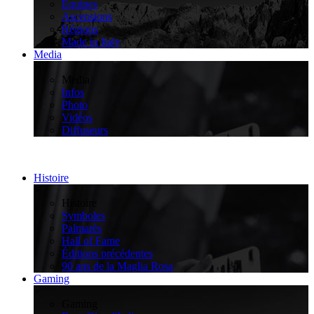
Équipes
Ascensions
Régions
Made in Italy
Media
>
Media
Infos
Photo
Vidéos
Diffuseurs
Histoire
>
Histoire
Symboles
Palmarès
Hall of Fame
Éditions précédentes
90 ans de la Maglia Rosa
Gaming
>
Gaming