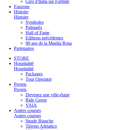
Giro d'Italia sur Fortnite
Fanzone
Histoire
Histoire
Symboles
Palmarès
Hall of Fame
Editions précédentes
90 ans de la Maglia Rosa
Partenaires
STORE
Hospitalité
Hospitalité
Packages
Tour Operator
Projets
Projets
Devenez une ville-étape
Ride Green
VAIA
Autres courses
Autres courses
Strade Bianche
Tirreno Adriatico