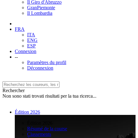
Il Giro d'Abruzzo
GranPiemonte
Il Lombardia
FRA
ITA
ENG
ESP
Connexion
--
Paramètres du profil
Déconnexion
Rechercher
Non sono stati trovati risultati per la tua ricerca...
Édition 2026
>
Édition 2026
Résumé de la course
Classements