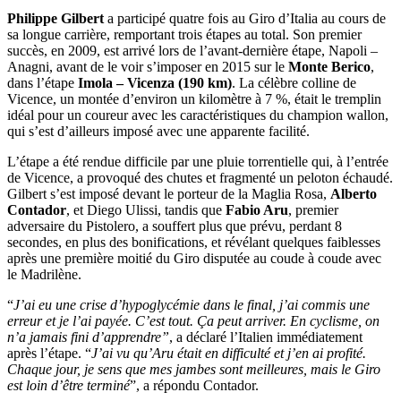
Philippe Gilbert
a participé quatre fois au Giro d’Italia au cours de
sa longue carrière, remportant trois étapes au total. Son premier
succès, en 2009, est arrivé lors de l’avant-dernière étape, Napoli –
Anagni, avant de le voir s’imposer en 2015 sur le
Monte Berico
,
dans l’étape
Imola –
Vicen
za (190 km)
. La célèbre colline de
Vicence, un montée d’environ un kilomètre à 7 %, était le tremplin
idéal pour un coureur avec les caractéristiques du champion wallon,
qui s’est d’ailleurs imposé avec une apparente facilité.
L’étape a été rendue difficile par une pluie torrentielle qui, à l’entrée
de Vicence, a provoqué des chutes et fragmenté un peloton échaudé.
Gilbert s’est imposé devant le porteur de la Maglia Rosa,
Alberto
Contador
, et Diego Ulissi, tandis que
Fabio Aru
, premier
adversaire du Pistolero, a souffert plus que prévu, perdant 8
secondes, en plus des bonifications, et révélant quelques faiblesses
après une première moitié du Giro disputée au coude à coude avec
le Madrilène.
“
J’ai eu une crise d’hypoglycémie dans le final, j’ai commis une
erreur et je l’ai payé
e.
C’est tout. Ça peut arriver. En cyclisme, on
n’a jamais fini d’apprendre”
, a déclaré l’Italien immédiatement
après l’étape. “
J’ai vu qu’Aru était en difficulté et j’en ai profité.
Chaque jour, je sens que mes jambes sont meilleures, mais le Giro
est loin d’être terminé
”, a répondu Contador.