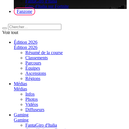
FantaGiro d'Italia
Giro d'Italia sur Fortnite
Fanzone
Voir tout
Édition 2026
Édition 2026
Résumé de la course
Classements
Parcours
Équipes
Ascensions
Régions
Médias
Médias
Infos
Photos
Vidéos
Diffuseurs
Gaming
Gaming
FantaGiro d'Italia