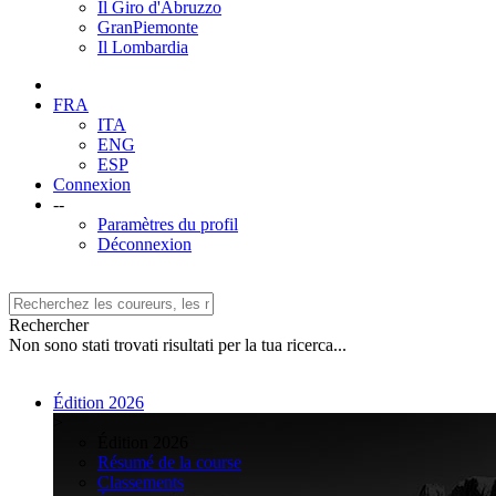
Il Giro d'Abruzzo
GranPiemonte
Il Lombardia
FRA
ITA
ENG
ESP
Connexion
--
Paramètres du profil
Déconnexion
Rechercher
Non sono stati trovati risultati per la tua ricerca...
Édition 2026
>
Édition 2026
Résumé de la course
Classements