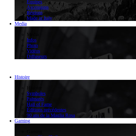
Équipes
Ascensions
Régions
Made in Italy
Media
>
Media
Infos
Photo
Vidéos
Diffuseurs
Histoire
>
Histoire
Symboles
Palmarès
Hall of Fame
Éditions précédentes
90 ans de la Maglia Rosa
Gaming
>
Gaming