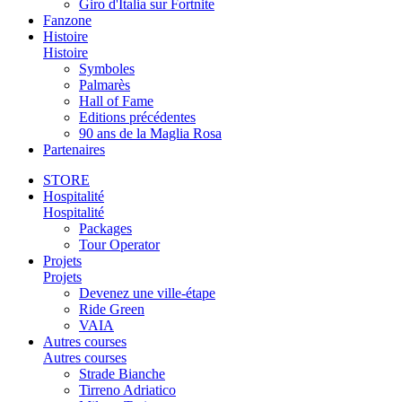
Giro d'Italia sur Fortnite
Fanzone
Histoire
Histoire
Symboles
Palmarès
Hall of Fame
Editions précédentes
90 ans de la Maglia Rosa
Partenaires
STORE
Hospitalité
Hospitalité
Packages
Tour Operator
Projets
Projets
Devenez une ville-étape
Ride Green
VAIA
Autres courses
Autres courses
Strade Bianche
Tirreno Adriatico