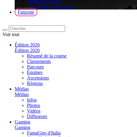
FantaGiro d'Italia
Giro d'Italia sur Fortnite
Fanzone
Voir tout
Édition 2026
Édition 2026
Résumé de la course
Classements
Parcours
Équipes
Ascensions
Régions
Médias
Médias
Infos
Photos
Vidéos
Diffuseurs
Gaming
Gaming
FantaGiro d'Italia