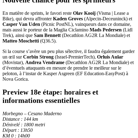
Nouvelle chance pour les sprinteurs
En matière de sprints, le favori reste
Olav Kooij
(Visma | Lease a
Bike), qui devra affronter
Kaden Groves
(Alpecin-Deceuninck) et
Casper Van Uden
(Picnic PostNL), vainqueurs dans ce domaine,
mais aussi le porteur de la Maglia Ciclamino
Mads Pedersen
(Lidl
Trek), ainsi que
Sam Bennett
(Decathlon AG2R La Mondiale) et
Matteo Moschetti
(Q36.5).
Si la course s’avère un peu plus sélective, il faudra également garder
un œil sur
Corbin Strong
(Israel-PremierTech),
Orluis Aular
(Movistar),
Andrea Vendrame
(Decathlon AG2R La Mondiale) et
d’éventuels attaquants en mesure de prendre le meilleur sur le
peloton, à l’instar de Kasper Asgreen (EF Education-EasyPost) à
Nova Gorica.
Preview 18e étape: horaires et
informations essentielles
Morbegno – Cesano Maderno
Distance : 144 km
Dénivelé : 1800 metri
Départ : 13h50
KM 0 : 14h00