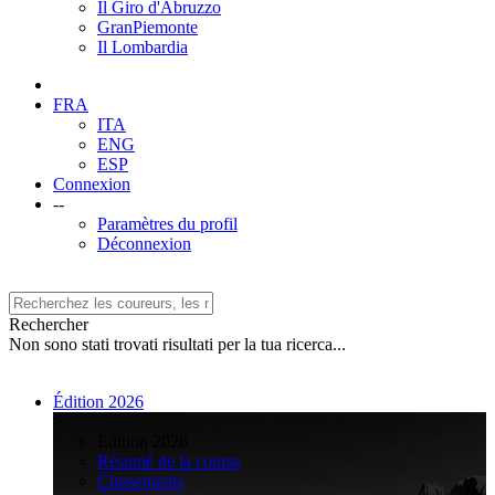
Il Giro d'Abruzzo
GranPiemonte
Il Lombardia
FRA
ITA
ENG
ESP
Connexion
--
Paramètres du profil
Déconnexion
Rechercher
Non sono stati trovati risultati per la tua ricerca...
Édition 2026
>
Édition 2026
Résumé de la course
Classements