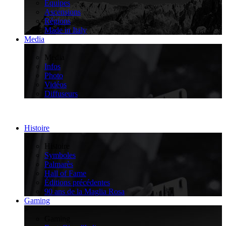
Équipes
Ascensions
Régions
Made in Italy
Media
>
Media
Infos
Photo
Vidéos
Diffuseurs
Histoire
>
Histoire
Symboles
Palmarès
Hall of Fame
Éditions précédentes
90 ans de la Maglia Rosa
Gaming
>
Gaming