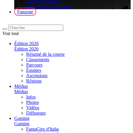
FantaGiro d'Italia
Giro d'Italia sur Fortnite
Fanzone
Voir tout
Édition 2026
Édition 2026
Résumé de la course
Classements
Parcours
Équipes
Ascensions
Régions
Médias
Médias
Infos
Photos
Vidéos
Diffuseurs
Gaming
Gaming
FantaGiro d'Italia