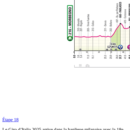
Étape 18
Le Giro d’Italia 2025 arrive dans la banlieue milanaise avec la 18e