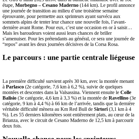
étape,
Morbegno – Cesano Maderno
(144 km). Le profil annonce
une journée de transition au milieu d’une troisième semaine
éprouvante, pour permettre aux sprinteurs ayant survécu aux
sommets alpins de tenter leur chance une nouvelle fois, l’avant-
dernière avant Rome. Pour eux, c’est une occasion en or à saisir…
Mais les baroudeurs voient aussi leurs chances de briller
s’amenuiser. Pour les prétendants au général, ce sera une journée de
“repos” avant les deux journées décisives de la Corsa Rosa.
Le parcours : une partie centrale liégeuse
La première difficulté survient après 30 km, avec la montée menant
à
Parlasco
(2e catégorie, 7,6 km à 6,2 %), suivie de quelques
montées et descentes dans la Valsassina. Viennent ensuite le
Colle
Balisio
(3e catégorie, 4,6 km à 3,3 %) et la montée de
Ravellino
(3e
catégorie, 9 km à 4,4 %) à 66 km de l’arrivée, tandis que la dernière
véritable difficulté mènera au Km Red Bull de
Sirtori
(3,1 km à 4
%). Les 55 derniers kilomètres sont entièrement plats, au cœur de la
Brianza, avec le circuit de Cesano Maderno de 12,5 km à parcourir
deux fois.