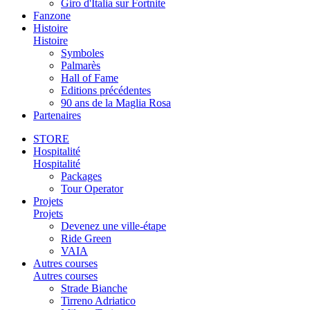
Giro d'Italia sur Fortnite
Fanzone
Histoire
Histoire
Symboles
Palmarès
Hall of Fame
Editions précédentes
90 ans de la Maglia Rosa
Partenaires
STORE
Hospitalité
Hospitalité
Packages
Tour Operator
Projets
Projets
Devenez une ville-étape
Ride Green
VAIA
Autres courses
Autres courses
Strade Bianche
Tirreno Adriatico