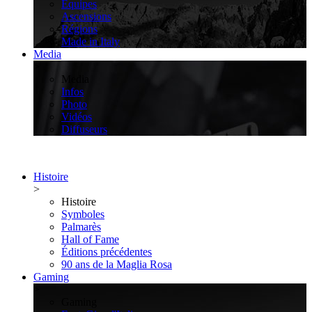
Équipes
Ascensions
Régions
Made in Italy
Media
>
Media
Infos
Photo
Vidéos
Diffuseurs
Histoire
>
Histoire
Symboles
Palmarès
Hall of Fame
Éditions précédentes
90 ans de la Maglia Rosa
Gaming
>
Gaming