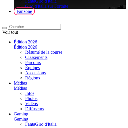
FantaGiro d'Italia
Giro d'Italia sur Fortnite
Fanzone
Voir tout
Édition 2026
Édition 2026
Résumé de la course
Classements
Parcours
Équipes
Ascensions
Régions
Médias
Médias
Infos
Photos
Vidéos
Diffuseurs
Gaming
Gaming
FantaGiro d'Italia