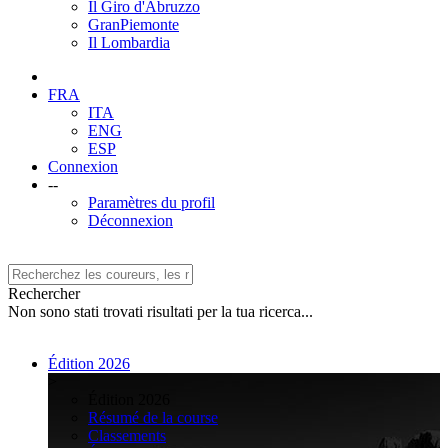
Il Giro d'Abruzzo
GranPiemonte
Il Lombardia
FRA
ITA
ENG
ESP
Connexion
--
Paramètres du profil
Déconnexion
Rechercher
Non sono stati trovati risultati per la tua ricerca...
Édition 2026
>
Édition 2026
Résumé de la course
Classements