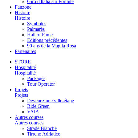
Giro d'Italia sur Fortnite
Fanzone
Histoire
Histoire
Symboles
Palmarès
Hall of Fame
Editions précédentes
90 ans de la Maglia Rosa
Partenaires
STORE
Hospitalité
Hospitalité
Packages
Tour Operator
Projets
Projets
Devenez une ville-étape
Ride Green
VAIA
Autres courses
Autres courses
Strade Bianche
Tirreno Adriatico