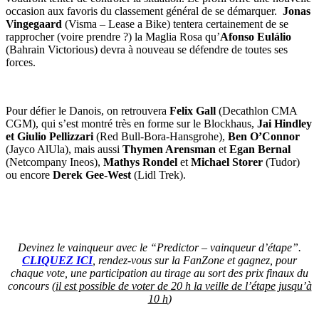
occasion aux favoris du classement général de se démarquer.
Jonas
Vingegaard
(Visma – Lease a Bike) tentera certainement de se
rapprocher (voire prendre ?) la Maglia Rosa qu’
Afonso Eulálio
(Bahrain Victorious) devra à nouveau se défendre de toutes ses
forces.
Pour défier le Danois, on retrouvera
Felix Gall
(Decathlon CMA
CGM), qui s’est montré très en forme sur le Blockhaus,
Jai Hindley
et Giulio Pellizzari
(Red Bull-Bora-Hansgrohe),
Ben O’Connor
(Jayco AlUla), mais aussi
Thymen Arensman
et
Egan Bernal
(Netcompany Ineos),
Mathys Rondel
et
Michael Storer
(Tudor)
ou encore
Derek Gee-West
(Lidl Trek).
Devinez le vainqueur avec le “Predictor – vainqueur d’étape”.
CLIQUEZ ICI
, rendez-vous sur la FanZone et gagnez, pour
chaque vote, une participation au tirage au sort des prix finaux du
concours (
il est possible de voter de 20 h la veille de l’étape jusqu’à
10 h
)