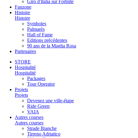
Giro d'Italia sur Fortnite
Fanzone
Histoire
Histoire
Symboles
Palmarès
Hall of Fame
Editions précédentes
90 ans de la Maglia Rosa
Partenaires
STORE
Hospitalité
Hospitalité
Packages
Tour Operator
Projets
Projets
Devenez une ville-étape
Ride Green
VAIA
Autres courses
Autres courses
Strade Bianche
Tirreno Adriatico