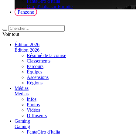
FantaGiro d'Italia
Giro d'Italia sur Fortnite
Fanzone
Voir tout
Édition 2026
Édition 2026
Résumé de la course
Classements
Parcours
Équipes
Ascensions
Régions
Médias
Médias
Infos
Photos
Vidéos
Diffuseurs
Gaming
Gaming
FantaGiro d'Italia