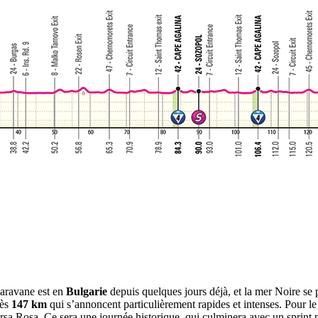
aravane est en
Bulgarie
depuis quelques jours déjà, et la mer Noire se 
ès
147 km
qui s’annoncent particulièrement rapides et intenses. Pour le 
Corsa Rosa. Ce sera une journée historique, qui culminera avec un sprint p