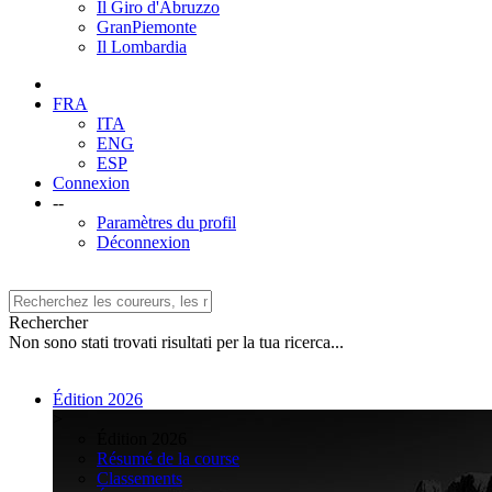
Il Giro d'Abruzzo
GranPiemonte
Il Lombardia
FRA
ITA
ENG
ESP
Connexion
--
Paramètres du profil
Déconnexion
Rechercher
Non sono stati trovati risultati per la tua ricerca...
Édition 2026
>
Édition 2026
Résumé de la course
Classements