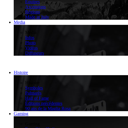
Équipes
Ascensions
Régions
Made in Italy
Media
>
Media
Infos
Photo
Vidéos
Diffuseurs
Histoire
>
Histoire
Symboles
Palmarès
Hall of Fame
Éditions précédentes
90 ans de la Maglia Rosa
Gaming
>
Gaming