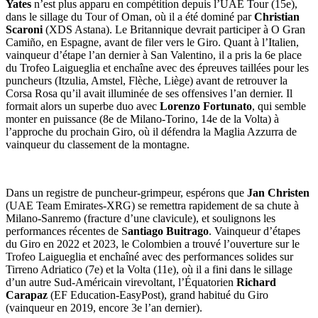
Yates
n’est plus apparu en compétition depuis l’UAE Tour (15e),
dans le sillage du Tour of Oman, où il a été dominé par
Christian
Scaroni
(XDS Astana). Le Britannique devrait participer à O Gran
Camiño, en Espagne, avant de filer vers le Giro. Quant à l’Italien,
vainqueur d’étape l’an dernier à San Valentino, il a pris la 6e place
du Trofeo Laigueglia et enchaîne avec des épreuves taillées pour les
puncheurs (Itzulia, Amstel, Flèche, Liège) avant de retrouver la
Corsa Rosa qu’il avait illuminée de ses offensives l’an dernier. Il
formait alors un superbe duo avec
Lorenzo Fortunato
, qui semble
monter en puissance (8e de Milano-Torino, 14e de la Volta) à
l’approche du prochain Giro, où il défendra la Maglia Azzurra de
vainqueur du classement de la montagne.
Dans un registre de puncheur-grimpeur, espérons que
Jan Christen
(UAE Team Emirates-XRG) se remettra rapidement de sa chute à
Milano-Sanremo (fracture d’une clavicule), et soulignons les
performances récentes de S
antiago Buitrago
. Vainqueur d’étapes
du Giro en 2022 et 2023, le Colombien a trouvé l’ouverture sur le
Trofeo Laigueglia et enchaîné avec des performances solides sur
Tirreno Adriatico (7e) et la Volta (11e), où il a fini dans le sillage
d’un autre Sud-Américain virevoltant, l’Équatorien
Richard
Carapaz
(EF Education-EasyPost), grand habitué du Giro
(vainqueur en 2019, encore 3e l’an dernier).