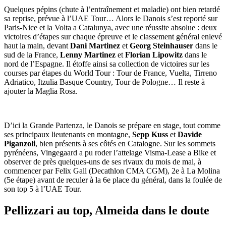
Quelques pépins (chute à l’entraînement et maladie) ont bien retardé
sa reprise, prévue à l’UAE Tour… Alors le Danois s’est reporté sur
Paris-Nice et la Volta a Catalunya, avec une réussite absolue : deux
victoires d’étapes sur chaque épreuve et le classement général enlevé
haut la main, devant
Dani Martinez
et
Georg Steinhauser
dans le
sud de la France,
Lenny Martinez
et
Florian Lipowitz
dans le
nord de l’Espagne. Il étoffe ainsi sa collection de victoires sur les
courses par étapes du World Tour : Tour de France, Vuelta, Tirreno
Adriatico, Itzulia Basque Country, Tour de Pologne… Il reste à
ajouter la Maglia Rosa.
D’ici la Grande Partenza, le Danois se prépare en stage, tout comme
ses principaux lieutenants en montagne,
Sepp Kuss
et
Davide
Piganzoli
, bien présents à ses côtés en Catalogne. Sur les sommets
pyrénéens, Vingegaard a pu roder l’attelage Visma-Lease a Bike et
observer de près quelques-uns de ses rivaux du mois de mai, à
commencer par Felix Gall (Decathlon CMA CGM), 2e à La Molina
(5e étape) avant de reculer à la 6e place du général, dans la foulée de
son top 5 à l’UAE Tour.
Pellizzari au top, Almeida dans le doute