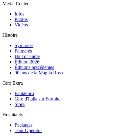
Media Center
Infos
Photos
Vidéos
Histoire
Symboles
Palmarès
Hall of Fame
Édition 2026
Éditions précédentes
90 ans de la Maglia Rosa
Giro Extra
FantaGiro
Giro d'Italia sur Fortnite
Store
Hospitality
Packages
Tour Operator