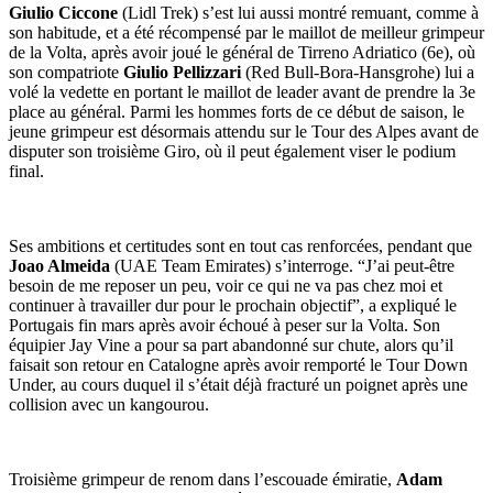
Giulio Ciccone
(Lidl Trek) s’est lui aussi montré remuant, comme à
son habitude, et a été récompensé par le maillot de meilleur grimpeur
de la Volta, après avoir joué le général de Tirreno Adriatico (6e), où
son compatriote
Giulio Pellizzari
(Red Bull-Bora-Hansgrohe) lui a
volé la vedette en portant le maillot de leader avant de prendre la 3e
place au général. Parmi les hommes forts de ce début de saison, le
jeune grimpeur est désormais attendu sur le Tour des Alpes avant de
disputer son troisième Giro, où il peut également viser le podium
final.
Ses ambitions et certitudes sont en tout cas renforcées, pendant que
Joao Almeida
(UAE Team Emirates) s’interroge. “J’ai peut-être
besoin de me reposer un peu, voir ce qui ne va pas chez moi et
continuer à travailler dur pour le prochain objectif”, a expliqué le
Portugais fin mars après avoir échoué à peser sur la Volta. Son
équipier Jay Vine a pour sa part abandonné sur chute, alors qu’il
faisait son retour en Catalogne après avoir remporté le Tour Down
Under, au cours duquel il s’était déjà fracturé un poignet après une
collision avec un kangourou.
Troisième grimpeur de renom dans l’escouade émiratie,
Adam