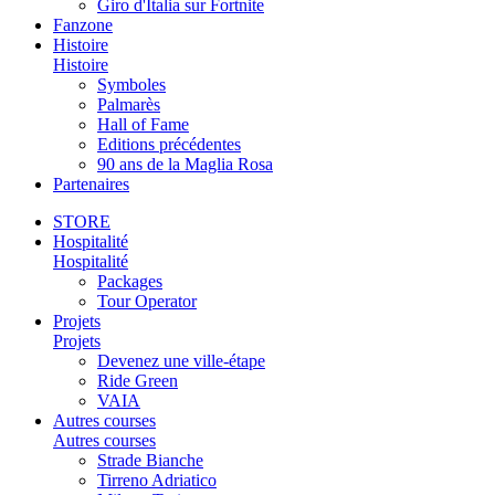
Giro d'Italia sur Fortnite
Fanzone
Histoire
Histoire
Symboles
Palmarès
Hall of Fame
Editions précédentes
90 ans de la Maglia Rosa
Partenaires
STORE
Hospitalité
Hospitalité
Packages
Tour Operator
Projets
Projets
Devenez une ville-étape
Ride Green
VAIA
Autres courses
Autres courses
Strade Bianche
Tirreno Adriatico