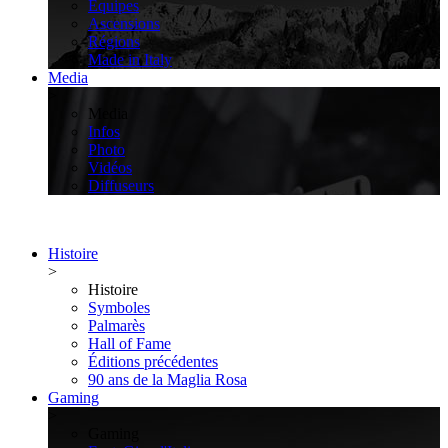
Équipes
Ascensions
Régions
Made in Italy
Media
>
Media
Infos
Photo
Vidéos
Diffuseurs
Histoire
>
Histoire
Symboles
Palmarès
Hall of Fame
Éditions précédentes
90 ans de la Maglia Rosa
Gaming
>
Gaming