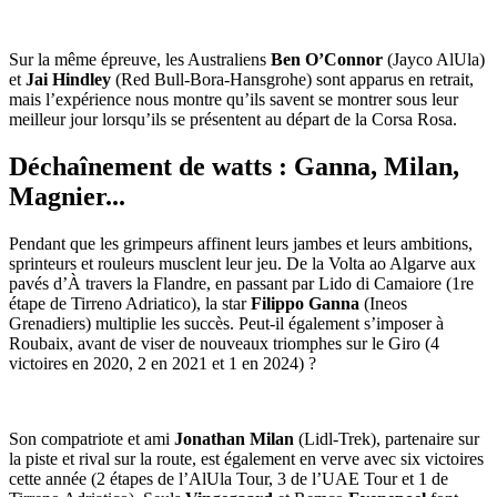
Sur la même épreuve, les Australiens
Ben O’Connor
(Jayco AlUla)
et
Jai Hindley
(Red Bull-Bora-Hansgrohe) sont apparus en retrait,
mais l’expérience nous montre qu’ils savent se montrer sous leur
meilleur jour lorsqu’ils se présentent au départ de la Corsa Rosa.
Déchaînement de watts : Ganna, Milan,
Magnier...
Pendant que les grimpeurs affinent leurs jambes et leurs ambitions,
sprinteurs et rouleurs musclent leur jeu. De la Volta ao Algarve aux
pavés d’À travers la Flandre, en passant par Lido di Camaiore (1re
étape de Tirreno Adriatico), la star
Filippo Ganna
(Ineos
Grenadiers) multiplie les succès. Peut-il également s’imposer à
Roubaix, avant de viser de nouveaux triomphes sur le Giro (4
victoires en 2020, 2 en 2021 et 1 en 2024) ?
Son compatriote et ami
Jonathan Milan
(Lidl-Trek), partenaire sur
la piste et rival sur la route, est également en verve avec six victoires
cette année (2 étapes de l’AlUla Tour, 3 de l’UAE Tour et 1 de