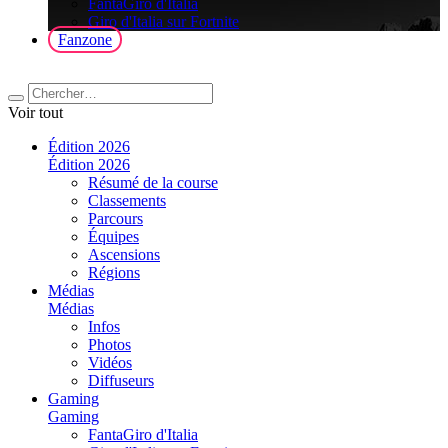
FantaGiro d'Italia
Giro d'Italia sur Fortnite
Fanzone
Voir tout
Édition 2026
Édition 2026
Résumé de la course
Classements
Parcours
Équipes
Ascensions
Régions
Médias
Médias
Infos
Photos
Vidéos
Diffuseurs
Gaming
Gaming
FantaGiro d'Italia