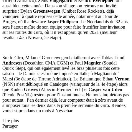
Tirreno Adriatico). Seuls
Vingegaard
et Remco
Evenepoel
font
aussi bien cette année. Dans son sillage, on retrouve un invité
surprise : Dylan
Groenewegen
(Unibet Rose Rockets), déjà
vainqueur à quatre reprises cette année, notamment au Tour de
Bruges, où il a devancé Jasper
Philipsen
. Le Néerlandais de 32 ans
sera l’atout maître de son équipe pour faire fructifier leur invitation
sur les routes du Giro, où il n’est apparu qu’en 2021 (meilleur
résultat : 4e à Novara, 2e étape).
Sur le Giro, Milan et Groenewegen batailleront avec Tobias Lund
Andresen
(Decathlon CMA CGM) et Paul
Magnier
(Soudal
Quick-Step), qui ont également levé les bras plusieurs fois cette
saison – le Danois s’est même imposé en Italie, à Magliano de’
Marsi (3e étape de Tirreno Adriatico). Le Britannique Ethan
Vernon
(NSN) s’est débloqué en Catalogne (vainqueur de la 4e étape) alors
que Kaden
Groves
(Alpecin-Premier Tech) et Casper
van Uden
(Picnic PostNL) restent pour l’instant muets. Ne nous inquiétons pas
pour autant : l’an dernier déjà, leur compteur était à zéro avant de
s’imposer tous les deux dans la première semaine du Giro. Rendez-
vous est pris dans un mois à Nessebar.
Lire plus
Partager