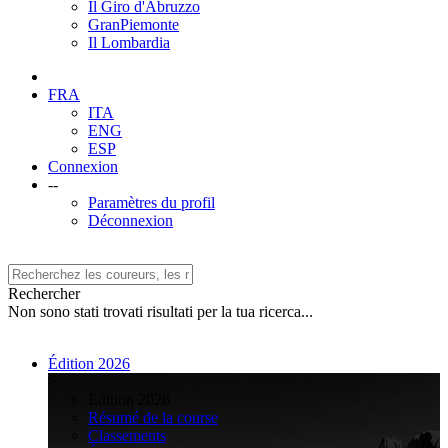
Il Giro d'Abruzzo
GranPiemonte
Il Lombardia
FRA
ITA
ENG
ESP
Connexion
--
Paramètres du profil
Déconnexion
Rechercher
Non sono stati trovati risultati per la tua ricerca...
Édition 2026
>
Édition 2026
Résumé de la course
Classements