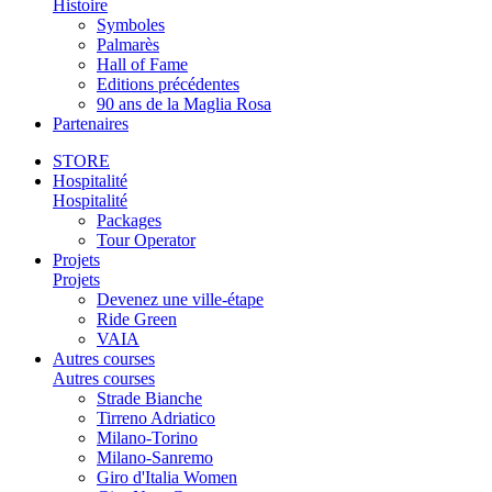
Histoire
Symboles
Palmarès
Hall of Fame
Editions précédentes
90 ans de la Maglia Rosa
Partenaires
STORE
Hospitalité
Hospitalité
Packages
Tour Operator
Projets
Projets
Devenez une ville-étape
Ride Green
VAIA
Autres courses
Autres courses
Strade Bianche
Tirreno Adriatico
Milano-Torino
Milano-Sanremo
Giro d'Italia Women