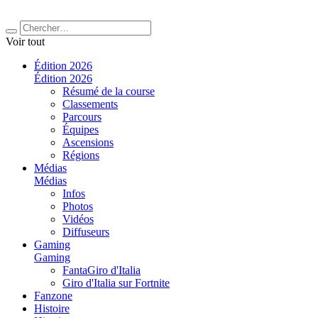
Voir tout
Édition 2026
Édition 2026
Résumé de la course
Classements
Parcours
Équipes
Ascensions
Régions
Médias
Médias
Infos
Photos
Vidéos
Diffuseurs
Gaming
Gaming
FantaGiro d'Italia
Giro d'Italia sur Fortnite
Fanzone
Histoire