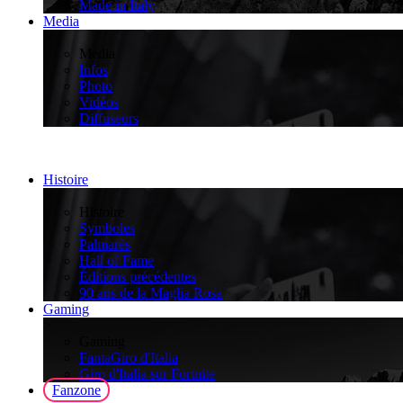
Made in Italy
Media
>
Media
Infos
Photo
Vidéos
Diffuseurs
Histoire
>
Histoire
Symboles
Palmarès
Hall of Fame
Éditions précédentes
90 ans de la Maglia Rosa
Gaming
>
Gaming
FantaGiro d'Italia
Giro d'Italia sur Fortnite
Fanzone