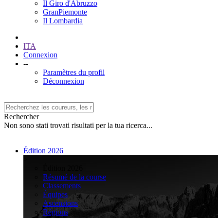
Il Giro d'Abruzzo
GranPiemonte
Il Lombardia
ITA
Connexion
--
Paramètres du profil
Déconnexion
Rechercher
Non sono stati trovati risultati per la tua ricerca...
Édition 2026
>
Édition 2026
Résumé de la course
Classements
Équipes
Ascensions
Régions