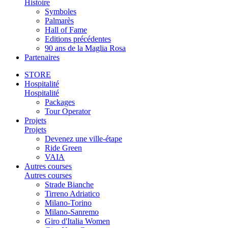
Histoire
Symboles
Palmarès
Hall of Fame
Editions précédentes
90 ans de la Maglia Rosa
Partenaires
STORE
Hospitalité
Hospitalité
Packages
Tour Operator
Projets
Projets
Devenez une ville-étape
Ride Green
VAIA
Autres courses
Autres courses
Strade Bianche
Tirreno Adriatico
Milano-Torino
Milano-Sanremo
Giro d'Italia Women