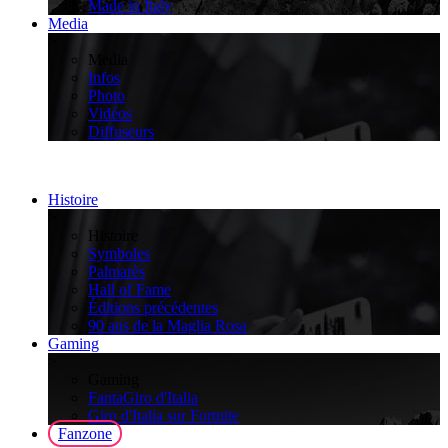
Made in Italy
Media
>
Media
Infos
Photo
Vidéos
Diffuseurs
Histoire
>
Histoire
Symboles
Palmarès
Hall of Fame
Éditions précédentes
90 ans de la Maglia Rosa
Gaming
>
Gaming
FantaGiro d'Italia
Giro d'Italia sur Fortnite
Fanzone