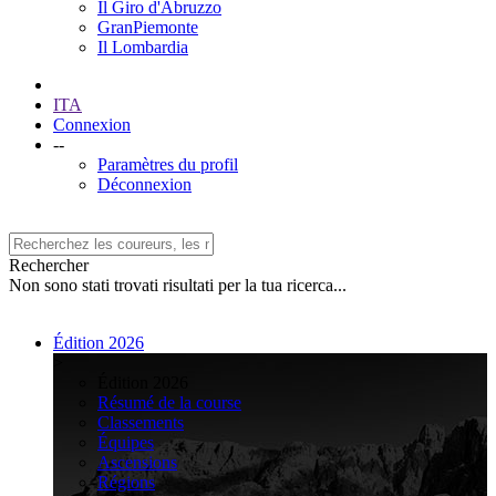
Il Giro d'Abruzzo
GranPiemonte
Il Lombardia
ITA
Connexion
--
Paramètres du profil
Déconnexion
Rechercher
Non sono stati trovati risultati per la tua ricerca...
Édition 2026
>
Édition 2026
Résumé de la course
Classements
Équipes
Ascensions
Régions