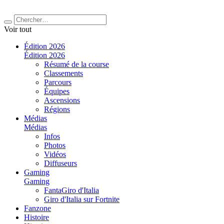
Voir tout
Édition 2026
Édition 2026
Résumé de la course
Classements
Parcours
Équipes
Ascensions
Régions
Médias
Médias
Infos
Photos
Vidéos
Diffuseurs
Gaming
Gaming
FantaGiro d'Italia
Giro d'Italia sur Fortnite
Fanzone
Histoire