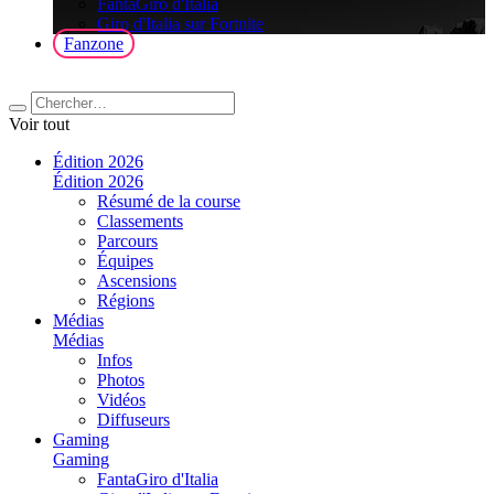
FantaGiro d'Italia
Giro d'Italia sur Fortnite
Fanzone
Voir tout
Édition 2026
Édition 2026
Résumé de la course
Classements
Parcours
Équipes
Ascensions
Régions
Médias
Médias
Infos
Photos
Vidéos
Diffuseurs
Gaming
Gaming
FantaGiro d'Italia