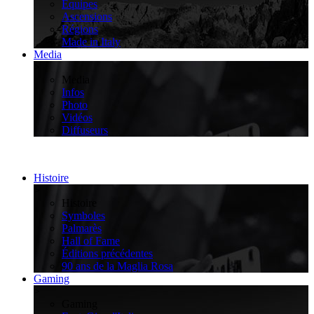
Équipes
Ascensions
Régions
Made in Italy
Media
>
Media
Infos
Photo
Vidéos
Diffuseurs
Histoire
>
Histoire
Symboles
Palmarès
Hall of Fame
Éditions précédentes
90 ans de la Maglia Rosa
Gaming
>
Gaming