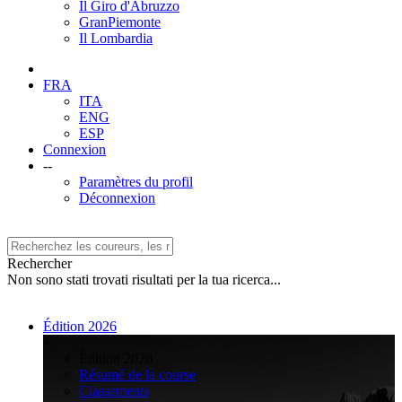
Il Giro d'Abruzzo
GranPiemonte
Il Lombardia
FRA
ITA
ENG
ESP
Connexion
--
Paramètres du profil
Déconnexion
Rechercher
Non sono stati trovati risultati per la tua ricerca...
Édition 2026
>
Édition 2026
Résumé de la course
Classements