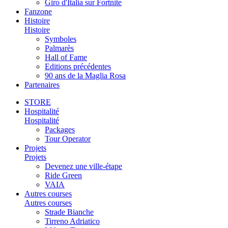
Giro d'Italia sur Fortnite
Fanzone
Histoire
Histoire
Symboles
Palmarès
Hall of Fame
Editions précédentes
90 ans de la Maglia Rosa
Partenaires
STORE
Hospitalité
Hospitalité
Packages
Tour Operator
Projets
Projets
Devenez une ville-étape
Ride Green
VAIA
Autres courses
Autres courses
Strade Bianche
Tirreno Adriatico