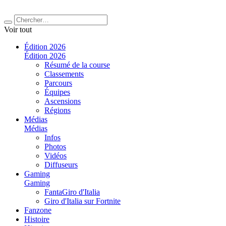
Voir tout
Édition 2026
Édition 2026
Résumé de la course
Classements
Parcours
Équipes
Ascensions
Régions
Médias
Médias
Infos
Photos
Vidéos
Diffuseurs
Gaming
Gaming
FantaGiro d'Italia
Giro d'Italia sur Fortnite
Fanzone
Histoire