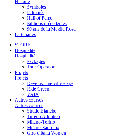
Histoire
Symboles
Palmarès
Hall of Fame
Editions précédentes
90 ans de la Maglia Rosa
Partenaires
STORE
Hospitalité
Hospitalité
Packages
Tour Operator
Projets
Projets
Devenez une ville-étape
Ride Green
VAIA
Autres courses
Autres courses
Strade Bianche
Tirreno Adriatico
Milano-Torino
Milano-Sanremo
Giro d'Italia Women