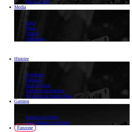
Made in Italy
Media
>
Media
Infos
Photo
Vidéos
Diffuseurs
Histoire
>
Histoire
Symboles
Palmarès
Hall of Fame
Éditions précédentes
90 ans de la Maglia Rosa
Gaming
>
Gaming
FantaGiro d'Italia
Giro d'Italia sur Fortnite
Fanzone