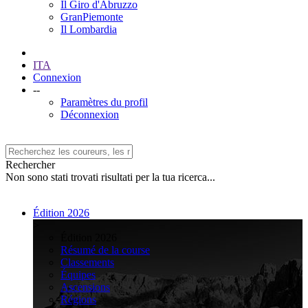
Il Giro d'Abruzzo
GranPiemonte
Il Lombardia
ITA
Connexion
--
Paramètres du profil
Déconnexion
Rechercher
Non sono stati trovati risultati per la tua ricerca...
Édition 2026
>
Édition 2026
Résumé de la course
Classements
Équipes
Ascensions
Régions