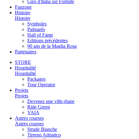
Giro d'Italia sur Fortnite
Fanzone
Histoire
Histoire
Symboles
Palmarès
Hall of Fame
Editions précédentes
90 ans de la Maglia Rosa
Partenaires
STORE
Hospitalité
Hospitalité
Packages
Tour Operator
Projets
Projets
Devenez une ville-étape
Ride Green
VAIA
Autres courses
Autres courses
Strade Bianche
Tirreno Adriatico