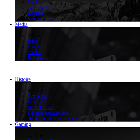
Équipes
Ascensions
Régions
Made in Italy
Media
>
Media
Infos
Photo
Vidéos
Diffuseurs
Histoire
>
Histoire
Symboles
Palmarès
Hall of Fame
Éditions précédentes
90 ans de la Maglia Rosa
Gaming
>
Gaming