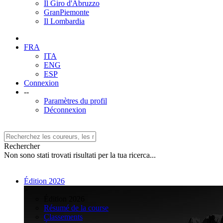
Il Giro d'Abruzzo
GranPiemonte
Il Lombardia
FRA
ITA
ENG
ESP
Connexion
--
Paramètres du profil
Déconnexion
Rechercher
Non sono stati trovati risultati per la tua ricerca...
Édition 2026
>
Édition 2026
Résumé de la course
Classements