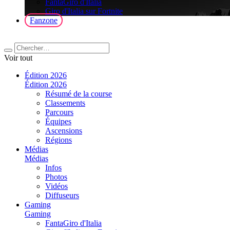
FantaGiro d'Italia
Giro d'Italia sur Fortnite
Fanzone
Voir tout
Édition 2026
Édition 2026
Résumé de la course
Classements
Parcours
Équipes
Ascensions
Régions
Médias
Médias
Infos
Photos
Vidéos
Diffuseurs
Gaming
Gaming
FantaGiro d'Italia