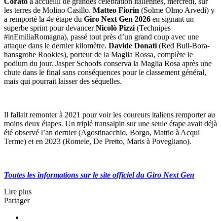
Corato
a accueilli de grandes célébration italiennes, mercredi, sur
les terres de Molino Casillo.
Matteo Fiorin
(Solme Olmo Arvedi) y
a remporté la 4e étape du
Giro Next Gen 2026
en signant un
superbe sprint pour devancer
Nicolò Pizzi
(Technipes
#inEmiliaRomagna), passé tout près d’un grand coup avec une
attaque dans le dernier kilomètre.
Davide Donati
(Red Bull-Bora-
hansgrohe Rookies), porteur de la Maglia Rossa, complète le
podium du jour. Jasper Schoofs conserva la Maglia Rosa après une
chute dans le final sans conséquences pour le classement général,
mais qui pourrait laisser des séquelles.
Il fallait remonter à 2021 pour voir les coureurs italiens remporter au
moins deux étapes. Un triplé transalpin sur une seule étape avait déjà
été observé l’an dernier (Agostinacchio, Borgo, Mattio à Acqui
Terme) et en 2023 (Romele, De Pretto, Maris à Povegliano).
Toutes les informations sur le site officiel du Giro Next Gen
Lire plus
Partager