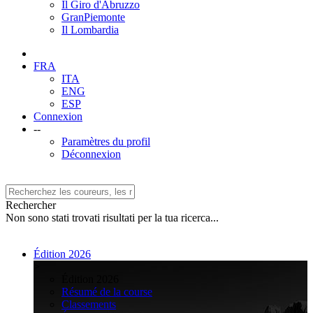
Il Giro d'Abruzzo
GranPiemonte
Il Lombardia
FRA
ITA
ENG
ESP
Connexion
--
Paramètres du profil
Déconnexion
Rechercher
Non sono stati trovati risultati per la tua ricerca...
Édition 2026
>
Édition 2026
Résumé de la course
Classements