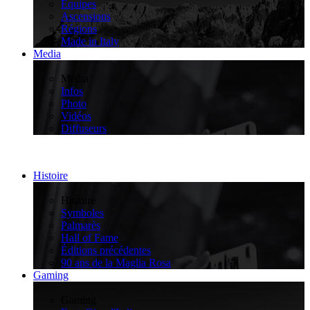
Équipes
Ascensions
Régions
Made in Italy
Media
>
Media
Infos
Photo
Vidéos
Diffuseurs
Histoire
>
Histoire
Symboles
Palmarès
Hall of Fame
Éditions précédentes
90 ans de la Maglia Rosa
Gaming
>
Gaming