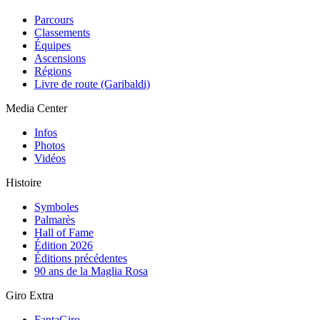
Parcours
Classements
Équipes
Ascensions
Régions
Livre de route (Garibaldi)
Media Center
Infos
Photos
Vidéos
Histoire
Symboles
Palmarès
Hall of Fame
Édition 2026
Éditions précédentes
90 ans de la Maglia Rosa
Giro Extra
FantaGiro