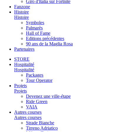
Giro d'Italia sur Fortnite
Fanzone
Histoire
Histoire
Symboles
Palmarès
Hall of Fame
Editions précédentes
90 ans de la Maglia Rosa
Partenaires
STORE
Hospitalité
Hospitalité
Packages
Tour Operator
Projets
Projets
Devenez une ville-étape
Ride Green
VAIA
Autres courses
Autres courses
Strade Bianche
Tirreno Adriatico