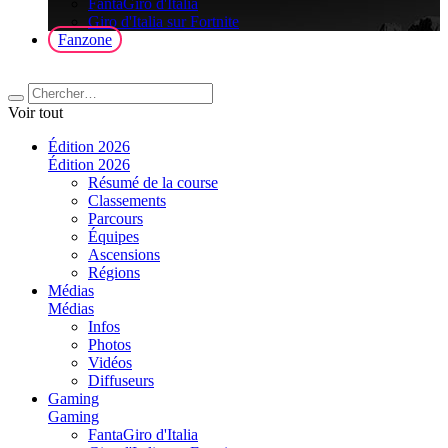
FantaGiro d'Italia
Giro d'Italia sur Fortnite
Fanzone
Voir tout
Édition 2026
Édition 2026
Résumé de la course
Classements
Parcours
Équipes
Ascensions
Régions
Médias
Médias
Infos
Photos
Vidéos
Diffuseurs
Gaming
Gaming
FantaGiro d'Italia