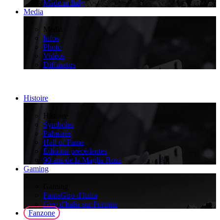
Made in Italy
Media
>
Media
Infos
Photo
Vidéos
Diffuseurs
Histoire
>
Histoire
Symboles
Palmarès
Hall of Fame
Éditions précédentes
90 ans de la Maglia Rosa
Gaming
>
Gaming
FantaGiro d'Italia
Giro d'Italia sur Fortnite
Fanzone