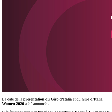
La date de la
pr
é
senta
t
ion
du
Giro d’Italia
et du
Giro d’Italia
Women 2026
a été annoncée.