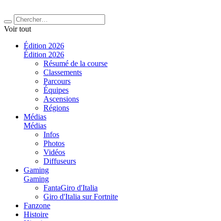
Voir tout
Édition 2026
Édition 2026
Résumé de la course
Classements
Parcours
Équipes
Ascensions
Régions
Médias
Médias
Infos
Photos
Vidéos
Diffuseurs
Gaming
Gaming
FantaGiro d'Italia
Giro d'Italia sur Fortnite
Fanzone
Histoire