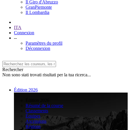
Il Giro d'Abruzzo
GranPiemonte
Il Lombardia
ITA
Connexion
--
Paramètres du profil
Déconnexion
Rechercher
Non sono stati trovati risultati per la tua ricerca...
Édition 2026
>
Édition 2026
Résumé de la course
Classements
Équipes
Ascensions
Régions