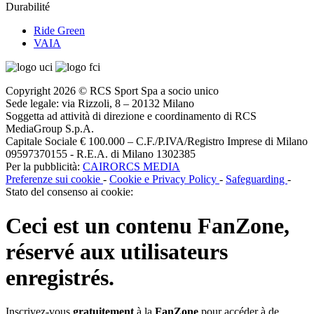
Durabilité
Ride Green
VAIA
Copyright 2026 © RCS Sport Spa a socio unico
Sede legale: via Rizzoli, 8 – 20132 Milano
Soggetta ad attività di direzione e coordinamento di RCS
MediaGroup S.p.A.
Capitale Sociale € 100.000 – C.F./P.IVA/Registro Imprese di Milano
09597370155 - R.E.A. di Milano 1302385
Per la pubblicità:
CAIRORCS MEDIA
Preferenze sui cookie
-
Cookie e Privacy Policy
-
Safeguarding
-
Stato del consenso ai cookie:
Ceci est un contenu
FanZone
,
réservé aux utilisateurs
enregistrés.
Inscrivez-vous
gratuitement
à la
FanZone
pour accéder à de