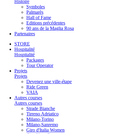
Histoire
Symboles
Palmarès
Hall of Fame
Editions précédentes
90 ans de la Maglia Rosa
Partenaires
STORE
Hospitalité
Hospitalité
Packages
Tour Operator
Projets
Projets
Devenez une ville-étape
Ride Green
VAIA
Autres courses
Autres courses
Strade Bianche
Tirreno Adriatico
Milano-Torino
Milano-Sanremo
Giro d'Italia Women