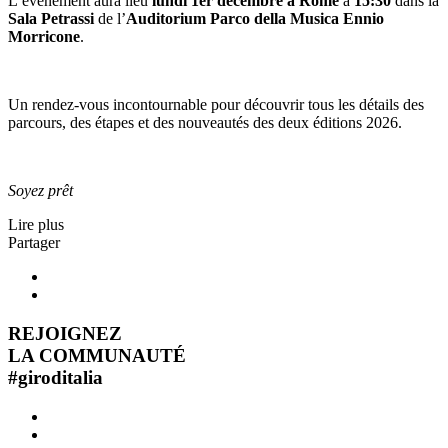
L’événement aura lieu
lund
i
1
er
d
é
cembre
à
Rom
e
à
15:30
dans la
Sala Petrassi
de l’
Auditorium Parco della Musica Ennio
Morricone
.
Un rendez-vous incontournable pour découvrir tous les détails des
parcours, des étapes et des nouveautés des deux éditions 2026.
Soyez prêt
Lire plus
Partager
REJOIGNEZ
LA COMMUNAUTÉ
#
giroditalia