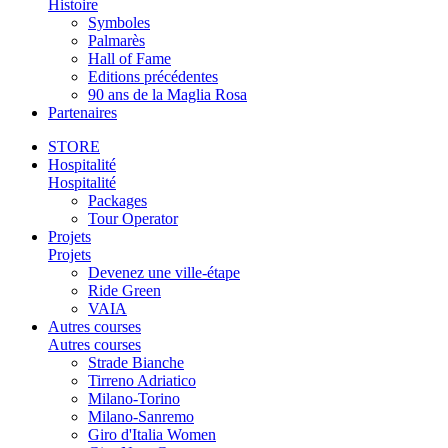
Histoire
Symboles
Palmarès
Hall of Fame
Editions précédentes
90 ans de la Maglia Rosa
Partenaires
STORE
Hospitalité
Hospitalité
Packages
Tour Operator
Projets
Projets
Devenez une ville-étape
Ride Green
VAIA
Autres courses
Autres courses
Strade Bianche
Tirreno Adriatico
Milano-Torino
Milano-Sanremo
Giro d'Italia Women