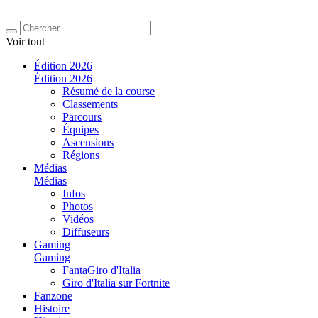
Voir tout
Édition 2026
Édition 2026
Résumé de la course
Classements
Parcours
Équipes
Ascensions
Régions
Médias
Médias
Infos
Photos
Vidéos
Diffuseurs
Gaming
Gaming
FantaGiro d'Italia
Giro d'Italia sur Fortnite
Fanzone
Histoire