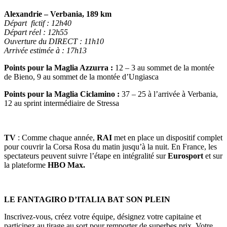
Alexandrie – Verbania, 189 km
Départ fictif : 12h40
Départ réel : 12h55
Ouverture du DIRECT : 11h10
Arrivée estimée à : 17h13
Points pour la Maglia Azzurra :
12 – 3 au sommet de la montée
de Bieno, 9 au sommet de la montée d’Ungiasca
Points pour la Maglia Ciclamino :
37 – 25 à l’arrivée à Verbania,
12 au sprint intermédiaire de Stressa
TV
: Comme chaque année,
RAI
met en place un dispositif complet
pour couvrir la Corsa Rosa du matin jusqu’à la nuit. En France, les
spectateurs peuvent suivre l’étape en intégralité sur
Eurosport
et sur
la plateforme
HBO Max.
LE FANTAGIRO D’ITALIA BAT SON PLEIN
Inscrivez-vous, créez votre équipe, désignez votre capitaine et
participez au tirage au sort pour remporter de superbes prix. Votre