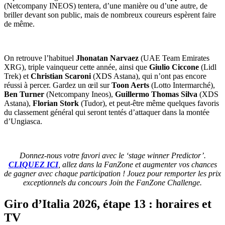
(Netcompany INEOS) tentera, d’une manière ou d’une autre, de
briller devant son public, mais de nombreux coureurs espèrent faire
de même.
On retrouve l’habituel
Jhonatan Narvaez
(UAE Team Emirates
XRG), triple vainqueur cette année, ainsi que
Giulio Ciccone
(Lidl
Trek) et
Christian Scaroni
(XDS Astana), qui n’ont pas encore
réussi à percer. Gardez un œil sur
Toon Aerts
(Lotto Intermarché),
Ben Turner
(Netcompany Ineos),
Guillermo Thomas Silva
(XDS
Astana),
Florian Stork
(Tudor), et peut-être même quelques favoris
du classement général qui seront tentés d’attaquer dans la montée
d’Ungiasca.
Donnez-nous votre favori avec le ‘stage winner Predictor’.
CLIQUEZ ICI
, allez dans la FanZone et augmenter vos chances
de gagner avec chaque participation ! Jouez pour remporter les prix
exceptionnels du concours Join the FanZone Challenge.
Giro d’Italia 2026, étape 13 : horaires et
TV