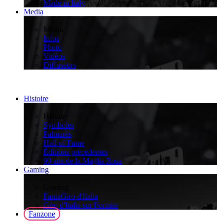
Made in Italy
Media
>
Media
Infos
Photo
Vidéos
Diffuseurs
Histoire
>
Histoire
Symboles
Palmarès
Hall of Fame
Éditions précédentes
90 ans de la Maglia Rosa
Gaming
>
Gaming
FantaGiro d'Italia
Giro d'Italia sur Fortnite
Fanzone