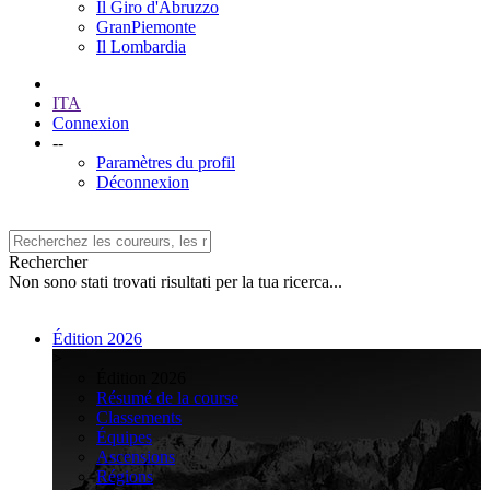
Il Giro d'Abruzzo
GranPiemonte
Il Lombardia
ITA
Connexion
--
Paramètres du profil
Déconnexion
Rechercher
Non sono stati trovati risultati per la tua ricerca...
Édition 2026
>
Édition 2026
Résumé de la course
Classements
Équipes
Ascensions
Régions