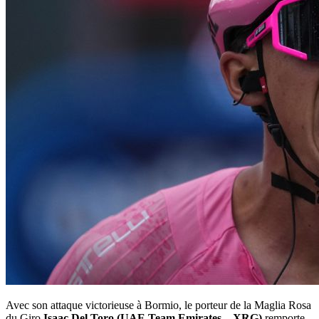
Avec son attaque victorieuse à Bormio, le porteur de la Maglia Rosa
du Giro
Isaac Del Toro (UAE Team Emirates
–
XRG)
remporte