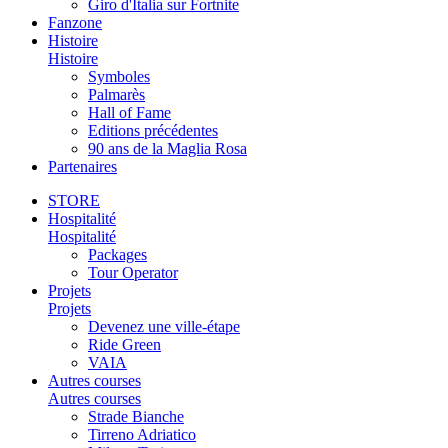
Giro d'Italia sur Fortnite
Fanzone
Histoire
Histoire
Symboles
Palmarès
Hall of Fame
Editions précédentes
90 ans de la Maglia Rosa
Partenaires
STORE
Hospitalité
Hospitalité
Packages
Tour Operator
Projets
Projets
Devenez une ville-étape
Ride Green
VAIA
Autres courses
Autres courses
Strade Bianche
Tirreno Adriatico