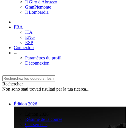
Il Giro d'Abruzzo
GranPiemonte
Il Lombardia
FRA
ITA
ENG
ESP
Connexion
--
Paramètres du profil
Déconnexion
Rechercher
Non sono stati trovati risultati per la tua ricerca...
Édition 2026
>
Édition 2026
Résumé de la course
Classements