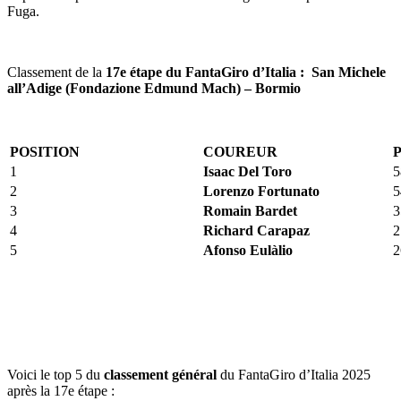
Fuga.
Classement de la
17e étape du
FantaGiro d
’
Italia
: San Michele
all’Adige (Fondazione Edmund Mach) – Bormio
POSI
TION
COUREUR
1
Isaac Del Toro
5
2
Lorenzo Fortunato
5
3
Romain Bardet
3
4
Richard Carapaz
2
5
Afonso Eulàlio
2
Voici le top 5 du
class
ement général
du FantaGiro d’Italia 2025
après la 17e étape :