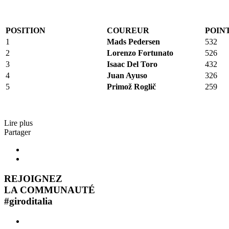
POSI
TION
COUREUR
POIN
1
Mads Pedersen
532
2
Lorenzo Fortunato
526
3
Isaac Del Toro
432
4
Juan Ayuso
326
5
Primož Roglič
259
Lire plus
Partager
REJOIGNEZ
LA COMMUNAUTÉ
#
giroditalia