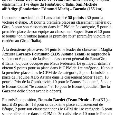
également la 17e étape du FantaGiro d’Italia,
San Michele
all’Adige (Fondazione Edmund Mach)
–
Bormio
(155 km).
Le coureur mexicain de 21 ans a totalisé
58 points
: 30 pour la
victoire d’étape, 10 pour la première place au classement général du
Giro, 3 pour son classement dans le GPM de 3e catégorie, 5 pour la
première place de son équipe au classement Super Team et 10 pour
le bonus “on n’oublie jamais la première fois” (première victoire en
carrière au Giro d’Italia).
À la deuxième place avec
54 points
, le leader du classement Maglia
Azzurra
Lorenzo Fortunato (XDS Astana Team)
se rapproche à
seulement 6 points de la tête du classement général du FantaGiro
d’Italia, toujours occupée par Mads Pedersen. Le grimpeur italien a
obtenu 9 points pour sa place dans le GPM de 1re catégorie, 10 pour
la première place dans le GPM de 2e catégorie, 2 pour la troisième
place de l’équipe XDS Astana dans le classement Super Team, 10
pour le Prix de la Combativité, 10 pour le Bonus “bouquet”, 3 pour
le Bonus Conad “le coursier” et 10 pour le Bonus quotidien (lire la
Gazzetta dello Sport avant le départ).
En troisième position,
Romain Bardet (Team Picnic – PostNL)
a
inscrit
35 points
: 18 pour sa deuxième place au classement de
l’étape, 2 pour son classement dans le GPM de 1re catégorie, 5 pour
sa première place dans le GPM de 3e catégorie et 10 pour le Premio