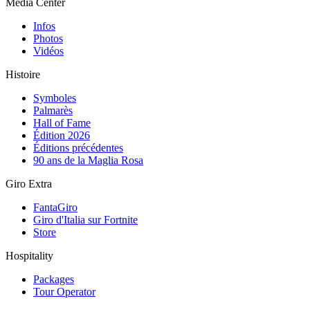
Media Center
Infos
Photos
Vidéos
Histoire
Symboles
Palmarès
Hall of Fame
Édition 2026
Éditions précédentes
90 ans de la Maglia Rosa
Giro Extra
FantaGiro
Giro d'Italia sur Fortnite
Store
Hospitality
Packages
Tour Operator