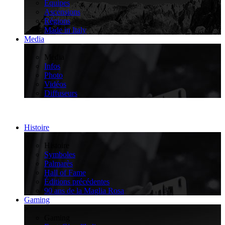
Équipes
Ascensions
Régions
Made in Italy
Media
>
Media
Infos
Photo
Vidéos
Diffuseurs
Histoire
>
Histoire
Symboles
Palmarès
Hall of Fame
Éditions précédentes
90 ans de la Maglia Rosa
Gaming
>
Gaming