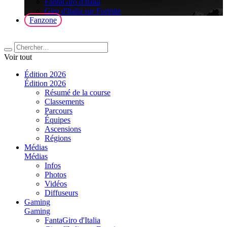
FantaGiro d'Italia
Giro d'Italia sur Fortnite
Fanzone
Voir tout
Édition 2026
Édition 2026
Résumé de la course
Classements
Parcours
Équipes
Ascensions
Régions
Médias
Médias
Infos
Photos
Vidéos
Diffuseurs
Gaming
Gaming
FantaGiro d'Italia