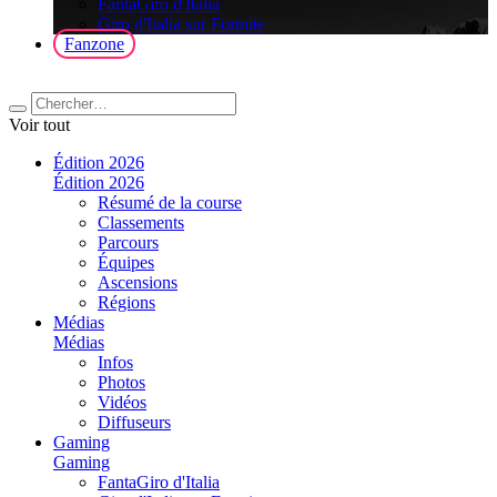
FantaGiro d'Italia
Giro d'Italia sur Fortnite
Fanzone
Voir tout
Édition 2026
Édition 2026
Résumé de la course
Classements
Parcours
Équipes
Ascensions
Régions
Médias
Médias
Infos
Photos
Vidéos
Diffuseurs
Gaming
Gaming
FantaGiro d'Italia