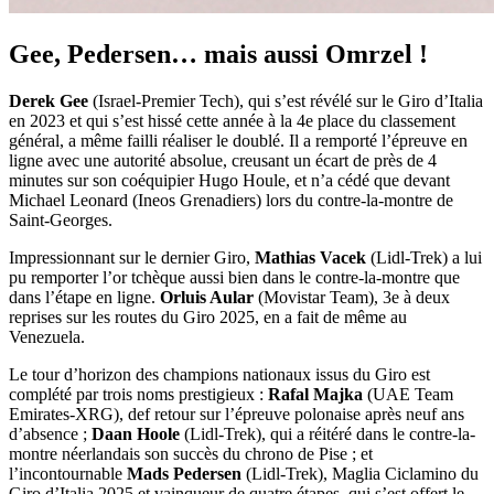
Gee, Pedersen… mais aussi Omrzel !
Derek Gee
(Israel-Premier Tech), qui s’est révélé sur le Giro d’Italia
en 2023 et qui s’est hissé cette année à la 4e place du classement
général, a même failli réaliser le doublé. Il a remporté l’épreuve en
ligne avec une autorité absolue, creusant un écart de près de 4
minutes sur son coéquipier Hugo Houle, et n’a cédé que devant
Michael Leonard (Ineos Grenadiers) lors du contre-la-montre de
Saint-Georges.
Impressionnant sur le dernier Giro,
Mathias Vacek
(Lidl-Trek) a lui
pu remporter l’or tchèque aussi bien dans le contre-la-montre que
dans l’étape en ligne.
Orluis Aular
(Movistar Team), 3e à deux
reprises sur les routes du Giro 2025, en a fait de même au
Venezuela.
Le tour d’horizon des champions nationaux issus du Giro est
complété par trois noms prestigieux :
Rafal Majka
(UAE Team
Emirates-XRG), def retour sur l’épreuve polonaise après neuf ans
d’absence ;
Daan Hoole
(Lidl-Trek), qui a réitéré dans le contre-la-
montre néerlandais son succès du chrono de Pise ; et
l’incontournable
Mads Pedersen
(Lidl-Trek), Maglia Ciclamino du
Giro d’Italia 2025 et vainqueur de quatre étapes, qui s’est offert le