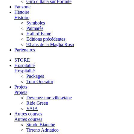
Giro d'Italia sur Fortnite
Fanzone
Histoire
Histoire
Symboles
Palmarès
Hall of Fame
Editions précédentes
90 ans de la Maglia Rosa
Partenaires
STORE
Hospitalité
Hospitalité
Packages
Tour Operator
Projets
Projets
Devenez une ville-étape
Ride Green
VAIA
Autres courses
Autres courses
Strade Bianche
Tirreno Adriatico