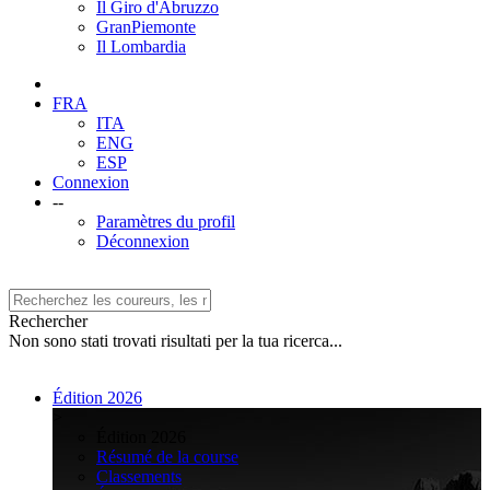
Il Giro d'Abruzzo
GranPiemonte
Il Lombardia
FRA
ITA
ENG
ESP
Connexion
--
Paramètres du profil
Déconnexion
Rechercher
Non sono stati trovati risultati per la tua ricerca...
Édition 2026
>
Édition 2026
Résumé de la course
Classements