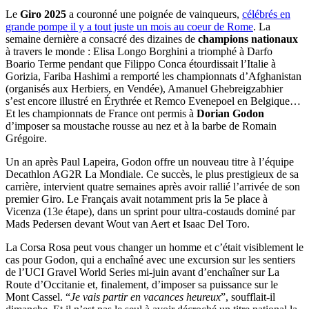
Le
Giro 2025
a couronné une poignée de vainqueurs,
célébrés en
grande pompe il y a tout juste un mois au coeur de Rome
. La
semaine dernière a consacré des dizaines de
champions nationaux
à travers le monde : Elisa Longo Borghini a triomphé à Darfo
Boario Terme pendant que Filippo Conca étourdissait l’Italie à
Gorizia, Fariba Hashimi a remporté les championnats d’Afghanistan
(organisés aux Herbiers, en Vendée), Amanuel Ghebreigzabhier
s’est encore illustré en Érythrée et Remco Evenepoel en Belgique…
Et les championnats de France ont permis à
Dorian Godon
d’imposer sa moustache rousse au nez et à la barbe de Romain
Grégoire.
Un an après Paul Lapeira, Godon offre un nouveau titre à l’équipe
Decathlon AG2R La Mondiale. Ce succès, le plus prestigieux de sa
carrière, intervient quatre semaines après avoir rallié l’arrivée de son
premier Giro. Le Français avait notamment pris la 5e place à
Vicenza (13e étape), dans un sprint pour ultra-costauds dominé par
Mads Pedersen devant Wout van Aert et Isaac Del Toro.
La Corsa Rosa peut vous changer un homme et c’était visiblement le
cas pour Godon, qui a enchaîné avec une excursion sur les sentiers
de l’UCI Gravel World Series mi-juin avant d’enchaîner sur La
Route d’Occitanie et, finalement, d’imposer sa puissance sur le
Mont Cassel. “
Je vais partir en vacances heureux
”, soufflait-il