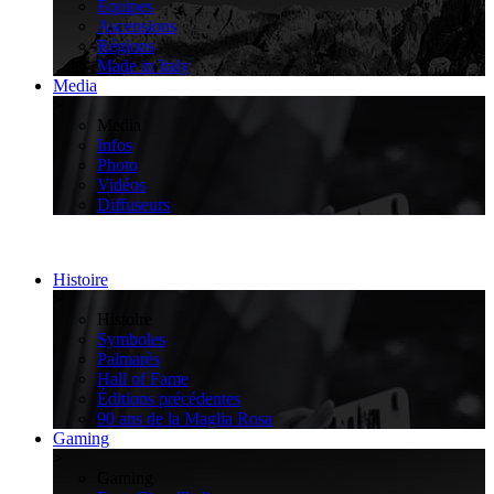
Équipes
Ascensions
Régions
Made in Italy
Media
>
Media
Infos
Photo
Vidéos
Diffuseurs
Histoire
>
Histoire
Symboles
Palmarès
Hall of Fame
Éditions précédentes
90 ans de la Maglia Rosa
Gaming
>
Gaming