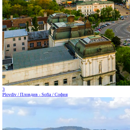
3
Plovdiv / Пловдив - Sofia / София