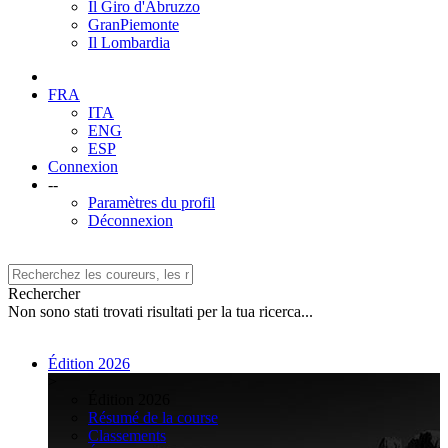
Il Giro d'Abruzzo
GranPiemonte
Il Lombardia
FRA
ITA
ENG
ESP
Connexion
--
Paramètres du profil
Déconnexion
Rechercher
Non sono stati trovati risultati per la tua ricerca...
Édition 2026
>
Édition 2026
Résumé de la course
Classements