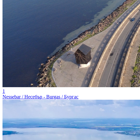
1
Nessebar / Несебър - Burgas / Бургас