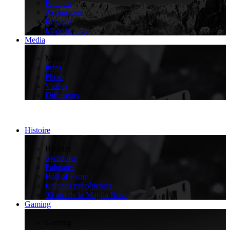
Équipes
Ascensions
Régions
Made in Italy
Media
>
Media
Infos
Photo
Vidéos
Diffuseurs
Histoire
>
Histoire
Symboles
Palmarès
Hall of Fame
Éditions précédentes
90 ans de la Maglia Rosa
Gaming
>
Gaming