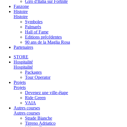
Giro d'Italia sur Fortnite
Fanzone
Histoire
Histoire
Symboles
Palmarès
Hall of Fame
Editions précédentes
90 ans de la Maglia Rosa
Partenaires
STORE
Hospitalité
Hospitalité
Packages
Tour Operator
Projets
Projets
Devenez une ville-étape
Ride Green
VAIA
Autres courses
Autres courses
Strade Bianche
Tirreno Adriatico