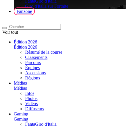
FantaGiro d'Italia
Giro d'Italia sur Fortnite
Fanzone
Voir tout
Édition 2026
Édition 2026
Résumé de la course
Classements
Parcours
Équipes
Ascensions
Régions
Médias
Médias
Infos
Photos
Vidéos
Diffuseurs
Gaming
Gaming
FantaGiro d'Italia