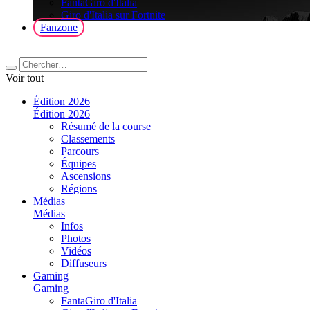
FantaGiro d'Italia
Giro d'Italia sur Fortnite
Fanzone
Voir tout
Édition 2026
Édition 2026
Résumé de la course
Classements
Parcours
Équipes
Ascensions
Régions
Médias
Médias
Infos
Photos
Vidéos
Diffuseurs
Gaming
Gaming
FantaGiro d'Italia