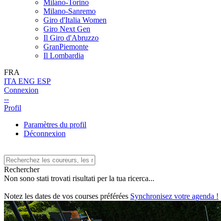
Milano-Torino
Milano-Sanremo
Giro d'Italia Women
Giro Next Gen
Il Giro d'Abruzzo
GranPiemonte
Il Lombardia
FRA
ITA
ENG
ESP
Connexion
--
Profil
Paramètres du profil
Déconnexion
Rechercher
Non sono stati trovati risultati per la tua ricerca...
Notez les dates de vos courses préférées
Synchronisez votre agenda !