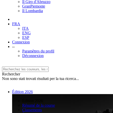
Il Giro d'Abruzzo
GranPiemonte
Il Lombardia
FRA
ITA
ENG
ESP
Connexion
--
Paramètres du profil
Déconnexion
Rechercher
Non sono stati trovati risultati per la tua ricerca...
Édition 2026
>
Édition 2026
Résumé de la course
Classements