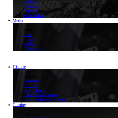
Équipes
Ascensions
Régions
Made in Italy
Media
>
Media
Infos
Photo
Vidéos
Diffuseurs
Histoire
>
Histoire
Symboles
Palmarès
Hall of Fame
Éditions précédentes
90 ans de la Maglia Rosa
Gaming
>
Gaming