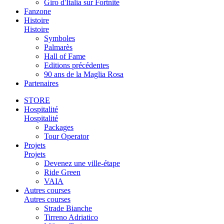
Giro d'Italia sur Fortnite
Fanzone
Histoire
Histoire
Symboles
Palmarès
Hall of Fame
Editions précédentes
90 ans de la Maglia Rosa
Partenaires
STORE
Hospitalité
Hospitalité
Packages
Tour Operator
Projets
Projets
Devenez une ville-étape
Ride Green
VAIA
Autres courses
Autres courses
Strade Bianche
Tirreno Adriatico