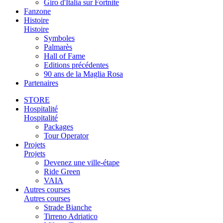
Giro d'Italia sur Fortnite
Fanzone
Histoire
Histoire
Symboles
Palmarès
Hall of Fame
Editions précédentes
90 ans de la Maglia Rosa
Partenaires
STORE
Hospitalité
Hospitalité
Packages
Tour Operator
Projets
Projets
Devenez une ville-étape
Ride Green
VAIA
Autres courses
Autres courses
Strade Bianche
Tirreno Adriatico