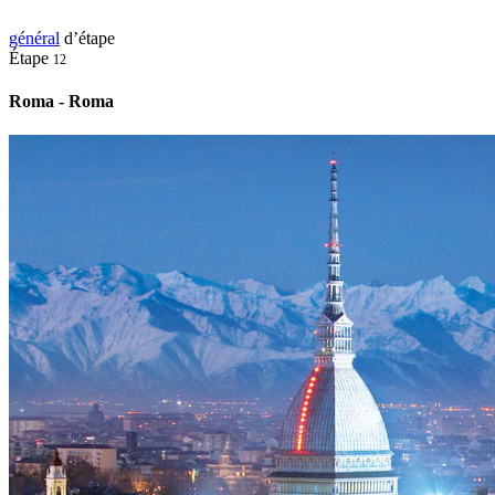
général
d’étape
Étape
12
Roma - Roma