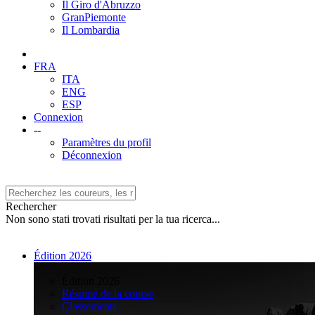
Il Giro d'Abruzzo
GranPiemonte
Il Lombardia
FRA
ITA
ENG
ESP
Connexion
--
Paramètres du profil
Déconnexion
Rechercher
Non sono stati trovati risultati per la tua ricerca...
Édition 2026
>
Édition 2026
Résumé de la course
Classements