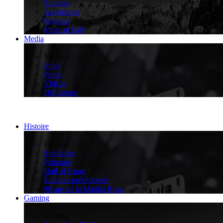
Équipes
Ascensions
Régions
Made in Italy
Media
>
Media
Infos
Photo
Vidéos
Diffuseurs
Histoire
>
Histoire
Symboles
Palmarès
Hall of Fame
Éditions précédentes
90 ans de la Maglia Rosa
Gaming
>
Gaming