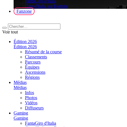
FantaGiro d'Italia
Giro d'Italia sur Fortnite
Fanzone
Voir tout
Édition 2026
Édition 2026
Résumé de la course
Classements
Parcours
Équipes
Ascensions
Régions
Médias
Médias
Infos
Photos
Vidéos
Diffuseurs
Gaming
Gaming
FantaGiro d'Italia