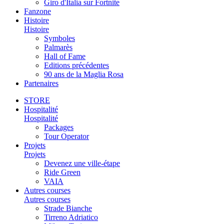
Giro d'Italia sur Fortnite
Fanzone
Histoire
Histoire
Symboles
Palmarès
Hall of Fame
Editions précédentes
90 ans de la Maglia Rosa
Partenaires
STORE
Hospitalité
Hospitalité
Packages
Tour Operator
Projets
Projets
Devenez une ville-étape
Ride Green
VAIA
Autres courses
Autres courses
Strade Bianche
Tirreno Adriatico