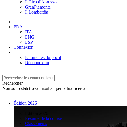
Il Giro d'Abruzzo
GranPiemonte
Il Lombardia
FRA
ITA
ENG
ESP
Connexion
--
Paramètres du profil
Déconnexion
Rechercher
Non sono stati trovati risultati per la tua ricerca...
Édition 2026
>
Édition 2026
Résumé de la course
Classements