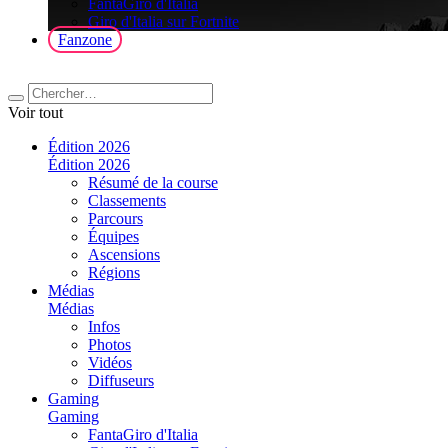
FantaGiro d'Italia
Giro d'Italia sur Fortnite
Fanzone
Voir tout
Édition 2026
Édition 2026
Résumé de la course
Classements
Parcours
Équipes
Ascensions
Régions
Médias
Médias
Infos
Photos
Vidéos
Diffuseurs
Gaming
Gaming
FantaGiro d'Italia