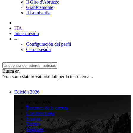
Il Giro d'Abruzzo
GranPiemonte
Il Lombardia
ITA
Iniciar sesión
--
Configuración del perfil
Cerrar sesión
Busca en
Non sono stati trovati risultati per la tua ricerca...
Edición 2026
>
Edición 2026
Resumen de la carrera
Clasificaciones
Equipos
Puertos
Regiones