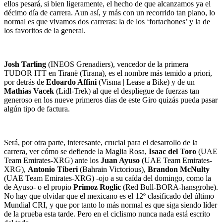
ellos pesará, si bien ligeramente, el hecho de que alcanzamos ya el
décimo día de carrera. Aun así, y más con un recorrido tan plano, lo
normal es que vivamos dos carreras: la de los ‘fortachones’ y la de
los favoritos de la general.
Josh Tarling
(INEOS Grenadiers), vencedor de la primera
TUDOR ITT en Tiranë (Tirana), es el nombre más temido a priori,
por detrás de
Edoardo Affini
(Visma | Lease a Bike) y de un
Mathias Vacek
(Lidl-Trek) al que el despliegue de fuerzas tan
generoso en los nueve primeros días de este Giro quizás pueda pasar
algún tipo de factura.
Será, por otra parte, interesante, crucial para el desarrollo de la
carrera, ver cómo se defiende la Maglia Rosa,
Isaac del Toro
(UAE
Team Emirates-XRG) ante los
Juan Ayuso
(UAE Team Emirates-
XRG),
Antonio Tiberi
(Bahrain Victorious),
Brandon McNulty
(UAE Team Emirates-XRG) -ojo a su caída del domingo, como la
de Ayuso- o el propio
Primoz Roglic
(Red Bull-BORA-hansgrohe).
No hay que olvidar que el mexicano es el 12º clasificado del último
Mundial CRI, y que por tanto lo más normal es que siga siendo líder
de la prueba esta tarde. Pero en el ciclismo nunca nada está escrito