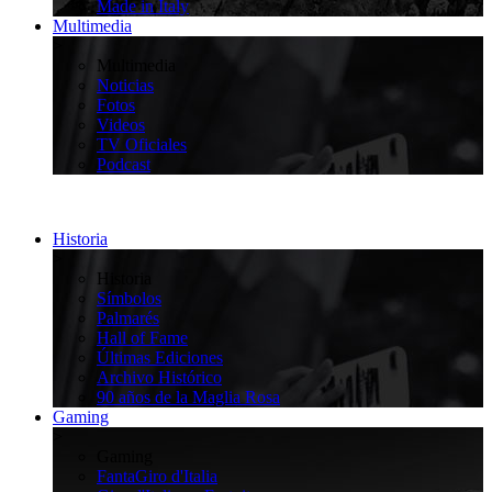
Made in Italy
Multimedia
>
Multimedia
Noticias
Fotos
Videos
TV Oficiales
Podcast
Historia
>
Historia
Símbolos
Palmarés
Hall of Fame
Últimas Ediciones
Archivo Histórico
90 años de la Maglia Rosa
Gaming
>
Gaming
FantaGiro d'Italia