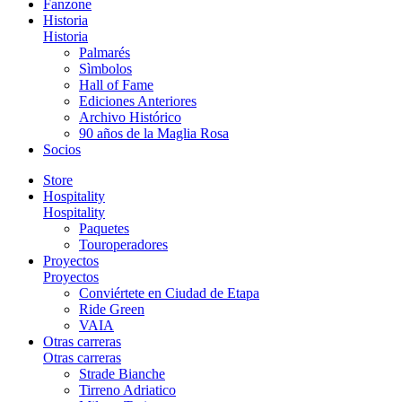
Fanzone
Historia
Historia
Palmarés
Sìmbolos
Hall of Fame
Ediciones Anteriores
Archivo Histórico
90 años de la Maglia Rosa
Socios
Store
Hospitality
Hospitality
Paquetes
Touroperadores
Proyectos
Proyectos
Conviértete en Ciudad de Etapa
Ride Green
VAIA
Otras carreras
Otras carreras
Strade Bianche
Tirreno Adriatico