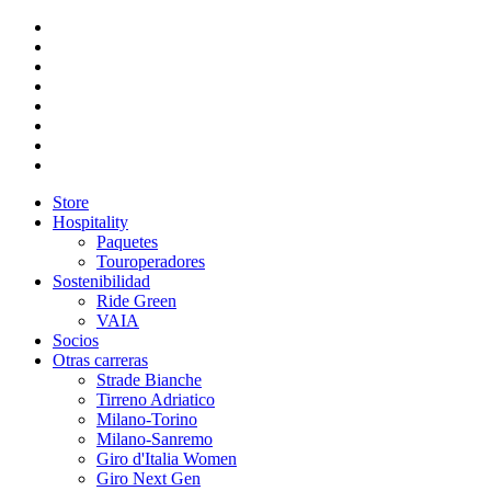
Store
Hospitality
Paquetes
Touroperadores
Sostenibilidad
Ride Green
VAIA
Socios
Otras carreras
Strade Bianche
Tirreno Adriatico
Milano-Torino
Milano-Sanremo
Giro d'Italia Women
Giro Next Gen