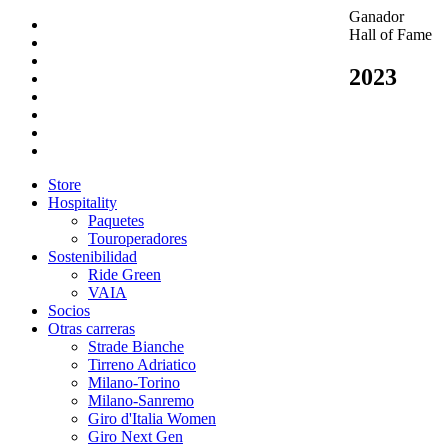
Ganador
Hall of Fame
2023
Store
Hospitality
Paquetes
Touroperadores
Sostenibilidad
Ride Green
VAIA
Socios
Otras carreras
Strade Bianche
Tirreno Adriatico
Milano-Torino
Milano-Sanremo
Giro d'Italia Women
Giro Next Gen