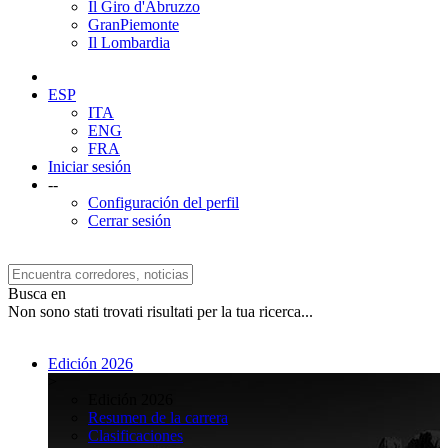
Il Giro d'Abruzzo
GranPiemonte
Il Lombardia
ESP
ITA
ENG
FRA
Iniciar sesión
--
Configuración del perfil
Cerrar sesión
Busca en
Non sono stati trovati risultati per la tua ricerca...
Edición 2026
>
Edición 2026
Resumen de la carrera
Clasificaciones