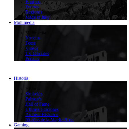
Equipos
Puertos
Regiones
Made in Italy
Multimedia
>
Multimedia
Noticias
Fotos
Videos
TV Oficiales
Podcast
Historia
>
Historia
Símbolos
Palmarés
Hall of Fame
Últimas Ediciones
Archivo Histórico
90 años de la Maglia Rosa
Gaming