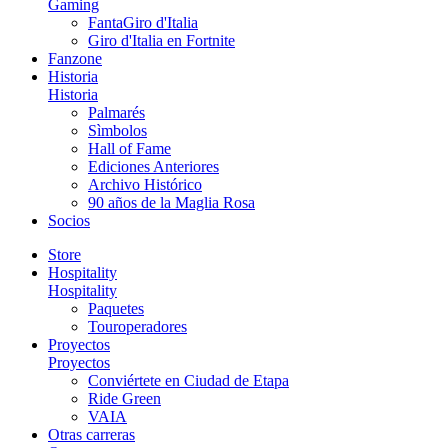
Gaming
FantaGiro d'Italia
Giro d'Italia en Fortnite
Fanzone
Historia
Historia
Palmarés
Sìmbolos
Hall of Fame
Ediciones Anteriores
Archivo Histórico
90 años de la Maglia Rosa
Socios
Store
Hospitality
Hospitality
Paquetes
Touroperadores
Proyectos
Proyectos
Conviértete en Ciudad de Etapa
Ride Green
VAIA
Otras carreras