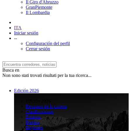
Il Giro d'Abruzzo
GranPiemonte
Il Lombardia
ITA
Iniciar sesión
--
Configuración del perfil
Cerrar sesión
Busca en
Non sono stati trovati risultati per la tua ricerca...
Edición 2026
>
Edición 2026
Resumen de la carrera
Clasificaciones
Equipos
Puertos
Regiones