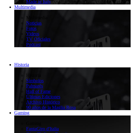
Made in Italy
Multimedia
>
Multimedia
Noticias
Fotos
Videos
TV Oficiales
Podcast
Historia
>
Historia
Símbolos
Palmarés
Hall of Fame
Últimas Ediciones
Archivo Histórico
90 años de la Maglia Rosa
Gaming
>
Gaming
FantaGiro d'Italia