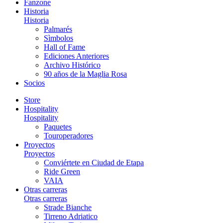
Fanzone
Historia
Historia
Palmarés
Sìmbolos
Hall of Fame
Ediciones Anteriores
Archivo Histórico
90 años de la Maglia Rosa
Socios
Store
Hospitality
Hospitality
Paquetes
Touroperadores
Proyectos
Proyectos
Conviértete en Ciudad de Etapa
Ride Green
VAIA
Otras carreras
Otras carreras
Strade Bianche
Tirreno Adriatico