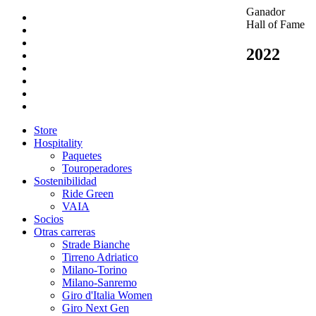
Ganador
Hall of Fame
2022
Store
Hospitality
Paquetes
Touroperadores
Sostenibilidad
Ride Green
VAIA
Socios
Otras carreras
Strade Bianche
Tirreno Adriatico
Milano-Torino
Milano-Sanremo
Giro d'Italia Women
Giro Next Gen