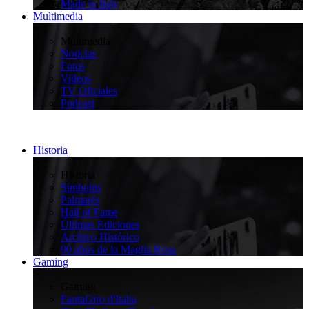
Made in Italy
Multimedia
>
Multimedia
Noticias
Fotos
Videos
TV Oficiales
Podcast
Historia
>
Historia
Símbolos
Palmarés
Hall of Fame
Últimas Ediciones
Archivo Histórico
90 años de la Maglia Rosa
Gaming
>
Gaming
FantaGiro d'Italia