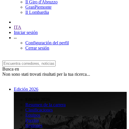
Il Giro d'Abruzzo
GranPiemonte
Il Lombardia
ITA
Iniciar sesión
--
Configuración del perfil
Cerrar sesión
Busca en
Non sono stati trovati risultati per la tua ricerca...
Edición 2026
>
Edición 2026
Resumen de la carrera
Clasificaciones
Equipos
Puertos
Regiones