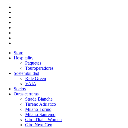
Store
Hospitality
Paquetes
Touroperadores
Sostenibilidad
Ride Green
VAIA
Socios
Otras carreras
Strade Bianche
Tirreno Adriatico
Milano-Torino
Milano-Sanremo
Giro d'Italia Women
Giro Next Gen