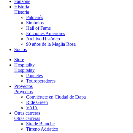
Fanzone
Historia
Historia
Palmarés
Sìmbolos
Hall of Fame
Ediciones Anteriores
Archivo Histórico
90 años de la Maglia Rosa
Socios
Store
Hospitality
Hospitality
Paquetes
Touroperadores
Proyectos
Proyectos
Conviértete en Ciudad de Etapa
Ride Green
VAIA
Otras carreras
Otras carreras
Strade Bianche
Tirreno Adriatico