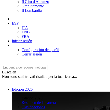
Il Giro d'Abruzzo
GranPiemonte
Il Lombardia
ESP
ITA
ENG
FRA
Iniciar sesión
--
Configuración del perfil
Cerrar sesión
Busca en
Non sono stati trovati risultati per la tua ricerca...
Edición 2026
>
Edición 2026
Resumen de la carrera
Clasificaciones