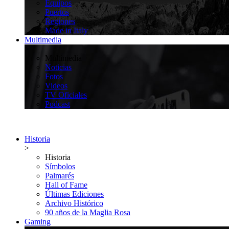
Equipos
Puertos
Regiones
Made in Italy
Multimedia
>
Multimedia
Noticias
Fotos
Videos
TV Oficiales
Podcast
Historia
>
Historia
Símbolos
Palmarés
Hall of Fame
Últimas Ediciones
Archivo Histórico
90 años de la Maglia Rosa
Gaming