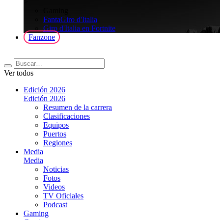
>
Gaming
FantaGiro d'Italia
Giro d'Italia en Fortnite
Fanzone
Ver todos
Edición 2026
Edición 2026
Resumen de la carrera
Clasificaciones
Equipos
Puertos
Regiones
Media
Media
Noticias
Fotos
Videos
TV Oficiales
Podcast
Gaming