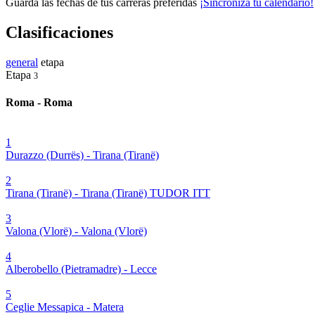
Guarda las fechas de tus carreras preferidas
¡Sincroniza tu calendario!
Clasificaciones
general
etapa
Etapa
3
Roma - Roma
1
Durazzo (Durrës) - Tirana (Tiranë)
2
Tirana (Tiranë) - Tirana (Tiranë) TUDOR ITT
3
Valona (Vlorë) - Valona (Vlorë)
4
Alberobello (Pietramadre) - Lecce
5
Ceglie Messapica - Matera