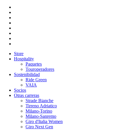
Store
Hospitality
Paquetes
Touroperadores
Sostenibilidad
Ride Green
VAIA
Socios
Otras carreras
Strade Bianche
Tirreno Adriatico
Milano-Torino
Milano-Sanremo
Giro d'Italia Women
Giro Next Gen