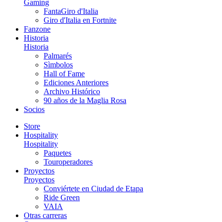
Gaming
FantaGiro d'Italia
Giro d'Italia en Fortnite
Fanzone
Historia
Historia
Palmarés
Sìmbolos
Hall of Fame
Ediciones Anteriores
Archivo Histórico
90 años de la Maglia Rosa
Socios
Store
Hospitality
Hospitality
Paquetes
Touroperadores
Proyectos
Proyectos
Conviértete en Ciudad de Etapa
Ride Green
VAIA
Otras carreras