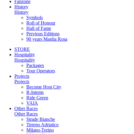
Fanzone
History
History
Symbols
Roll of Honour
Hall of Fame
Previous Editions
90 years Maglia Rosa
STORE
Hospitality
Hospitality
Packages
Tour Operators
Projects
Projects
Become Host City
R-Intents
Ride Green
VAIA
Other Races
Other Races
Strade Bianche
Tirreno Adriatico
Milano-Torino