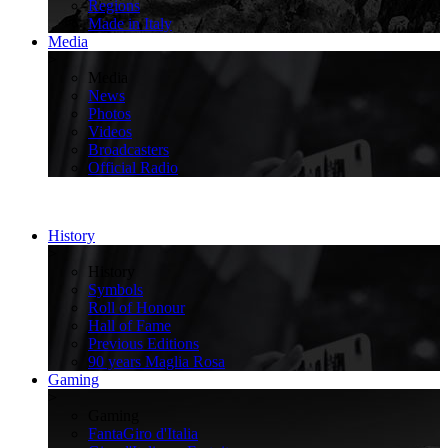
Regions
Made in Italy
Media
>
Media
News
Photos
Videos
Broadcasters
Official Radio
History
>
History
Symbols
Roll of Honour
Hall of Fame
Previous Editions
90 years Maglia Rosa
Gaming
>
Gaming
FantaGiro d'Italia