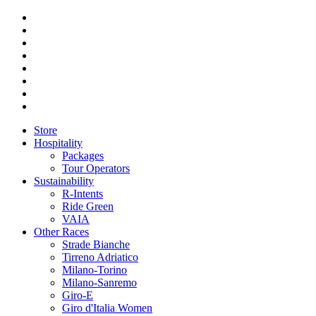
Store
Hospitality
Packages
Tour Operators
Sustainability
R-Intents
Ride Green
VAIA
Other Races
Strade Bianche
Tirreno Adriatico
Milano-Torino
Milano-Sanremo
Giro-E
Giro d'Italia Women