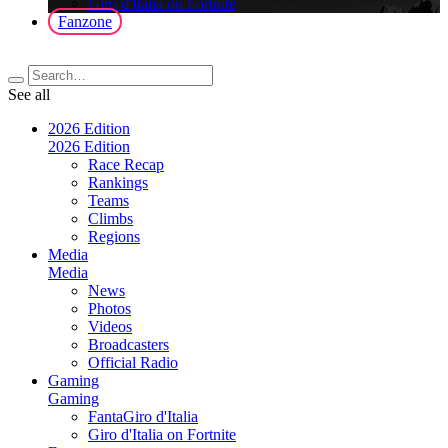
Giro d'Italia on Fortnite
Fanzone
See all
2026 Edition
2026 Edition
Race Recap
Rankings
Teams
Climbs
Regions
Media
Media
News
Photos
Videos
Broadcasters
Official Radio
Gaming
Gaming
FantaGiro d'Italia
Giro d'Italia on Fortnite