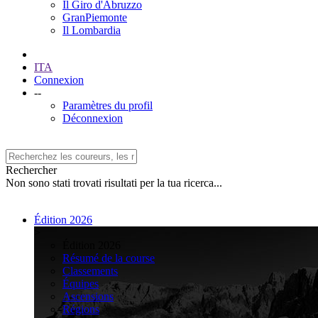
Il Giro d'Abruzzo
GranPiemonte
Il Lombardia
ITA
Connexion
--
Paramètres du profil
Déconnexion
Rechercher
Non sono stati trovati risultati per la tua ricerca...
Édition 2026
>
Édition 2026
Résumé de la course
Classements
Équipes
Ascensions
Régions