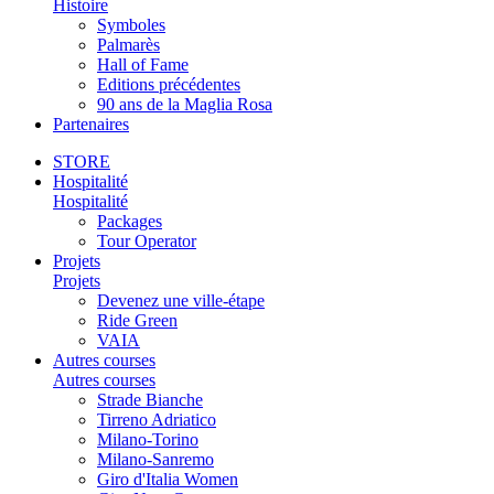
Histoire
Symboles
Palmarès
Hall of Fame
Editions précédentes
90 ans de la Maglia Rosa
Partenaires
STORE
Hospitalité
Hospitalité
Packages
Tour Operator
Projets
Projets
Devenez une ville-étape
Ride Green
VAIA
Autres courses
Autres courses
Strade Bianche
Tirreno Adriatico
Milano-Torino
Milano-Sanremo
Giro d'Italia Women