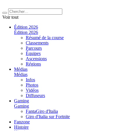
Voir tout
Édition 2026
Édition 2026
Résumé de la course
Classements
Parcours
Équipes
Ascensions
Régions
Médias
Médias
Infos
Photos
Vidéos
Diffuseurs
Gaming
Gaming
FantaGiro d'Italia
Giro d'Italia sur Fortnite
Fanzone
Histoire