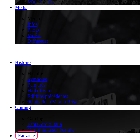
Made in Italy
Media
>
Media
Infos
Photo
Vidéos
Diffuseurs
Histoire
>
Histoire
Symboles
Palmarès
Hall of Fame
Éditions précédentes
90 ans de la Maglia Rosa
Gaming
>
Gaming
FantaGiro d'Italia
Giro d'Italia sur Fortnite
Fanzone