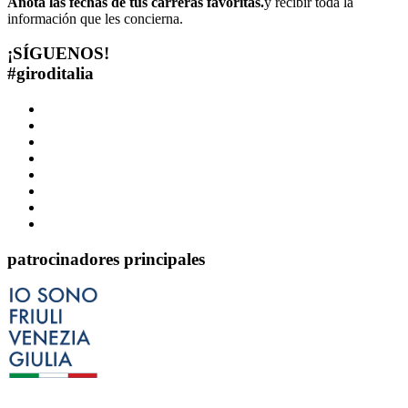
Anota las fechas de tus carreras favoritas.
y recibir toda la
información que les concierna.
¡SÍGUENOS!
#
giroditalia
patrocinadores principales