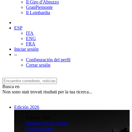
Il Giro d'Abruzzo
GranPiemonte
Il Lombardia
ESP
ITA
ENG
FRA
Iniciar sesión
--
Configuración del perfil
Cerrar sesión
Busca en
Non sono stati trovati risultati per la tua ricerca...
Edición 2026
>
Edición 2026
Resumen de la carrera
Clasificaciones