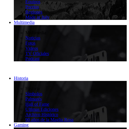
Equipos
Puertos
Regiones
Made in Italy
Multimedia
>
Multimedia
Noticias
Fotos
Videos
TV Oficiales
Podcast
Historia
>
Historia
Símbolos
Palmarés
Hall of Fame
Últimas Ediciones
Archivo Histórico
90 años de la Maglia Rosa
Gaming