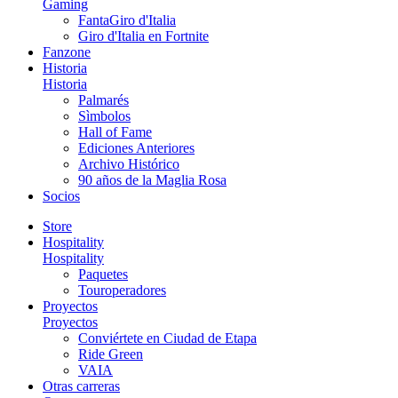
Gaming
FantaGiro d'Italia
Giro d'Italia en Fortnite
Fanzone
Historia
Historia
Palmarés
Sìmbolos
Hall of Fame
Ediciones Anteriores
Archivo Histórico
90 años de la Maglia Rosa
Socios
Store
Hospitality
Hospitality
Paquetes
Touroperadores
Proyectos
Proyectos
Conviértete en Ciudad de Etapa
Ride Green
VAIA
Otras carreras