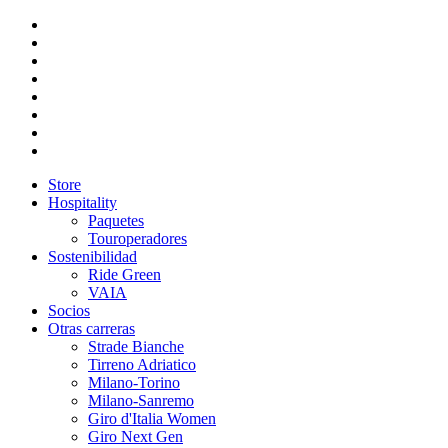
Store
Hospitality
Paquetes
Touroperadores
Sostenibilidad
Ride Green
VAIA
Socios
Otras carreras
Strade Bianche
Tirreno Adriatico
Milano-Torino
Milano-Sanremo
Giro d'Italia Women
Giro Next Gen