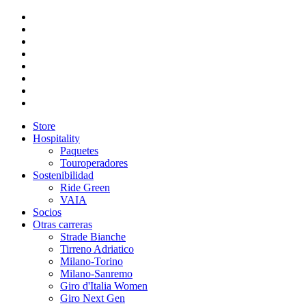
Store
Hospitality
Paquetes
Touroperadores
Sostenibilidad
Ride Green
VAIA
Socios
Otras carreras
Strade Bianche
Tirreno Adriatico
Milano-Torino
Milano-Sanremo
Giro d'Italia Women
Giro Next Gen