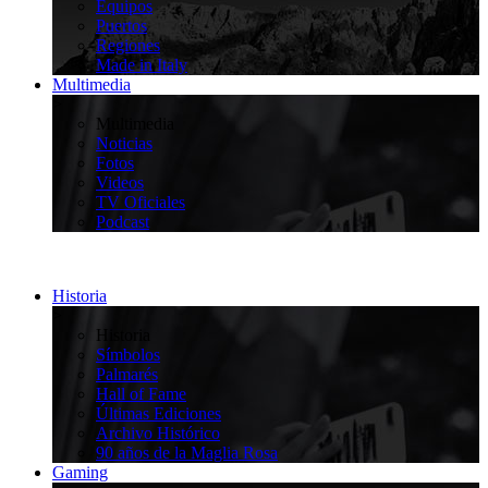
Equipos
Puertos
Regiones
Made in Italy
Multimedia
>
Multimedia
Noticias
Fotos
Videos
TV Oficiales
Podcast
Historia
>
Historia
Símbolos
Palmarés
Hall of Fame
Últimas Ediciones
Archivo Histórico
90 años de la Maglia Rosa
Gaming