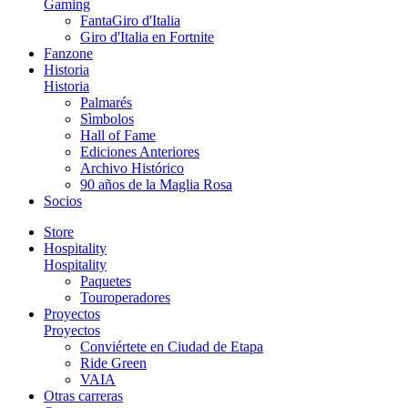
Gaming
FantaGiro d'Italia
Giro d'Italia en Fortnite
Fanzone
Historia
Historia
Palmarés
Sìmbolos
Hall of Fame
Ediciones Anteriores
Archivo Histórico
90 años de la Maglia Rosa
Socios
Store
Hospitality
Hospitality
Paquetes
Touroperadores
Proyectos
Proyectos
Conviértete en Ciudad de Etapa
Ride Green
VAIA
Otras carreras