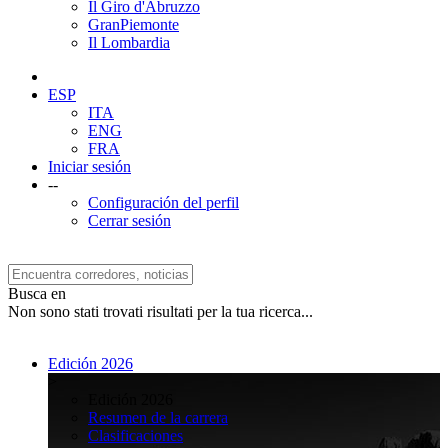
Il Giro d'Abruzzo
GranPiemonte
Il Lombardia
ESP
ITA
ENG
FRA
Iniciar sesión
--
Configuración del perfil
Cerrar sesión
Busca en
Non sono stati trovati risultati per la tua ricerca...
Edición 2026
>
Edición 2026
Resumen de la carrera
Clasificaciones