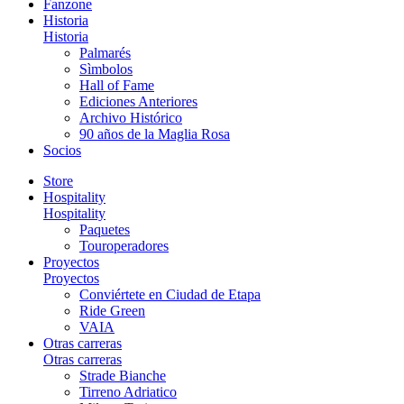
Fanzone
Historia
Historia
Palmarés
Sìmbolos
Hall of Fame
Ediciones Anteriores
Archivo Histórico
90 años de la Maglia Rosa
Socios
Store
Hospitality
Hospitality
Paquetes
Touroperadores
Proyectos
Proyectos
Conviértete en Ciudad de Etapa
Ride Green
VAIA
Otras carreras
Otras carreras
Strade Bianche
Tirreno Adriatico