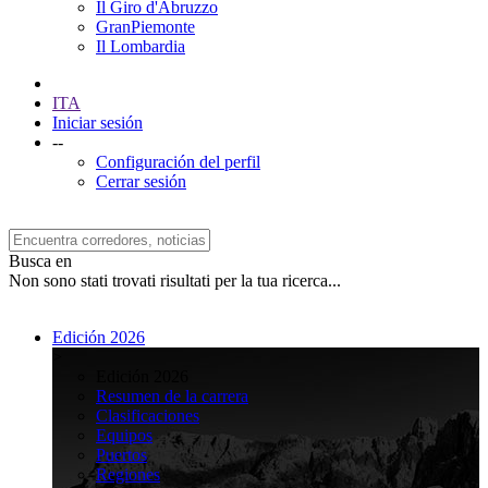
Il Giro d'Abruzzo
GranPiemonte
Il Lombardia
ITA
Iniciar sesión
--
Configuración del perfil
Cerrar sesión
Busca en
Non sono stati trovati risultati per la tua ricerca...
Edición 2026
>
Edición 2026
Resumen de la carrera
Clasificaciones
Equipos
Puertos
Regiones