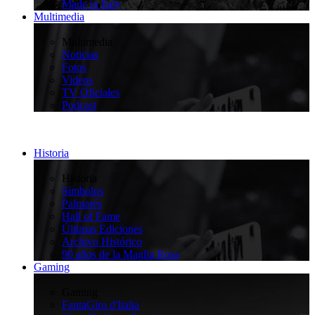
Made in Italy
Multimedia
>
Multimedia
Noticias
Fotos
Videos
TV Oficiales
Podcast
Historia
>
Historia
Símbolos
Palmarés
Hall of Fame
Últimas Ediciones
Archivo Histórico
90 años de la Maglia Rosa
Gaming
>
Gaming
FantaGiro d'Italia