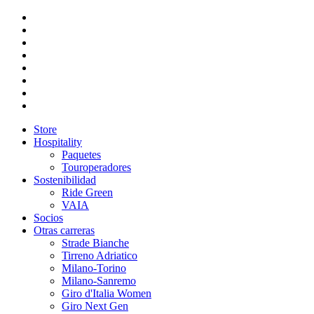
Store
Hospitality
Paquetes
Touroperadores
Sostenibilidad
Ride Green
VAIA
Socios
Otras carreras
Strade Bianche
Tirreno Adriatico
Milano-Torino
Milano-Sanremo
Giro d'Italia Women
Giro Next Gen