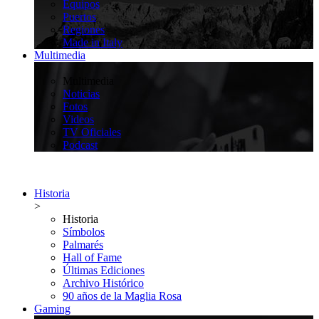
Equipos
Puertos
Regiones
Made in Italy
Multimedia
>
Multimedia
Noticias
Fotos
Videos
TV Oficiales
Podcast
Historia
>
Historia
Símbolos
Palmarés
Hall of Fame
Últimas Ediciones
Archivo Histórico
90 años de la Maglia Rosa
Gaming