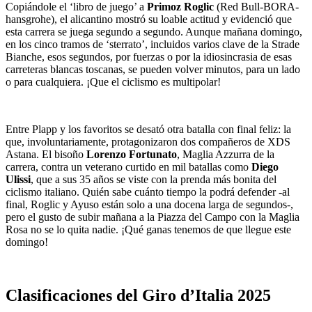
Copiándole el ‘libro de juego’ a
Primoz Roglic
(Red Bull-BORA-
hansgrohe), el alicantino mostró su loable actitud y evidenció que
esta carrera se juega segundo a segundo. Aunque mañana domingo,
en los cinco tramos de ‘sterrato’, incluidos varios clave de la Strade
Bianche, esos segundos, por fuerzas o por la idiosincrasia de esas
carreteras blancas toscanas, se pueden volver minutos, para un lado
o para cualquiera. ¡Que el ciclismo es multipolar!
Entre Plapp y los favoritos se desató otra batalla con final feliz: la
que, involuntariamente, protagonizaron dos compañeros de XDS
Astana. El bisoño
Lorenzo Fortunato
, Maglia Azzurra de la
carrera, contra un veterano curtido en mil batallas como
Diego
Ulissi
, que a sus 35 años se viste con la prenda más bonita del
ciclismo italiano. Quién sabe cuánto tiempo la podrá defender -al
final, Roglic y Ayuso están solo a una docena larga de segundos-,
pero el gusto de subir mañana a la Piazza del Campo con la Maglia
Rosa no se lo quita nadie. ¡Qué ganas tenemos de que llegue este
domingo!
Clasificaciones del Giro d’Italia 2025