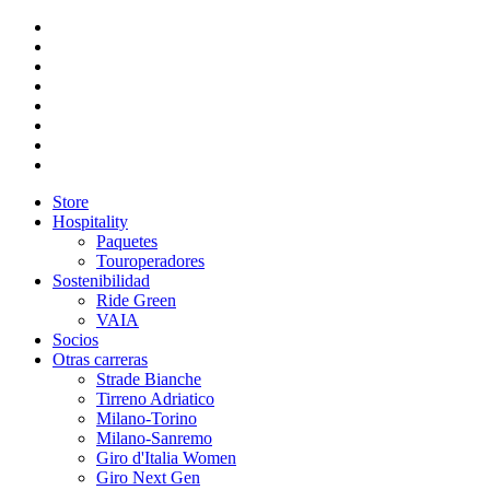
Store
Hospitality
Paquetes
Touroperadores
Sostenibilidad
Ride Green
VAIA
Socios
Otras carreras
Strade Bianche
Tirreno Adriatico
Milano-Torino
Milano-Sanremo
Giro d'Italia Women
Giro Next Gen