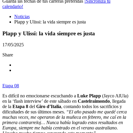
Guarda las fechas de tus carreras preferidas
¡Sincroniza tu
calendario!
Noticias
Plapp y Ulissi: la vida siempre es justa
Plapp y Ulissi: la vida siempre es justa
17/05/2025
Share
Etapa 08
Es difícil no emocionarse escuchando a
Luke Plapp
(Jayco AlUla)
en la ‘flash interview’ de este sábado en
Castelraimondo
, llegada
de la
Etapa 8
del
Giro d’Italia
, contando todos los sacrificios y
dificultades de sus últimos meses.
“El año pasado me quedé cerca
muchas veces, me operaron de la muñeca en febrero, me caí en la
primera contrarreloj… Nunca había logrado estos resultados en
Europa, siempre me había centrado en el verano australiano.