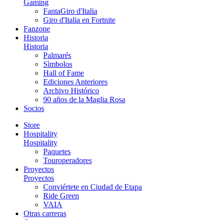
Gaming
FantaGiro d'Italia
Giro d'Italia en Fortnite
Fanzone
Historia
Historia
Palmarés
Sìmbolos
Hall of Fame
Ediciones Anteriores
Archivo Histórico
90 años de la Maglia Rosa
Socios
Store
Hospitality
Hospitality
Paquetes
Touroperadores
Proyectos
Proyectos
Conviértete en Ciudad de Etapa
Ride Green
VAIA
Otras carreras