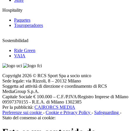
Store
Hospitality
Paquetes
Touroperadores
Sostenibilidad
Ride Green
VAIA
Copyright 2026 © RCS Sport Spa a socio unico
Sede legale: via Rizzoli, 8 – 20132 Milano
Soggetta ad attività di direzione e coordinamento di RCS
MediaGroup S.p.A.
Capitale Sociale € 100.000 – C.F./P.IVA/Registro Imprese di Milano
09597370155 - R.E.A. di Milano 1302385
Per la pubblicità:
CAIRORCS MEDIA
Preferenze sui cookie
-
Cookie e Privacy Policy
-
Safeguarding
-
Stato del consenso ai cookie: