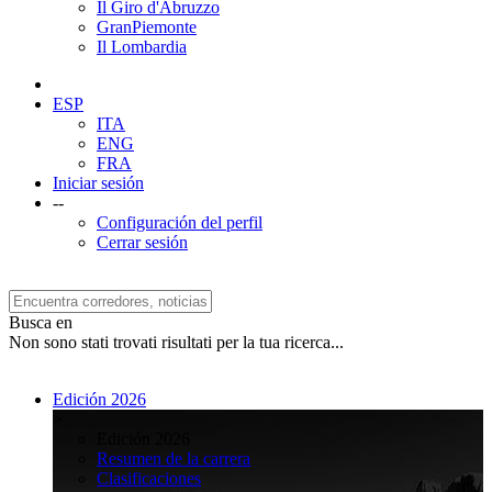
Il Giro d'Abruzzo
GranPiemonte
Il Lombardia
ESP
ITA
ENG
FRA
Iniciar sesión
--
Configuración del perfil
Cerrar sesión
Busca en
Non sono stati trovati risultati per la tua ricerca...
Edición 2026
>
Edición 2026
Resumen de la carrera
Clasificaciones