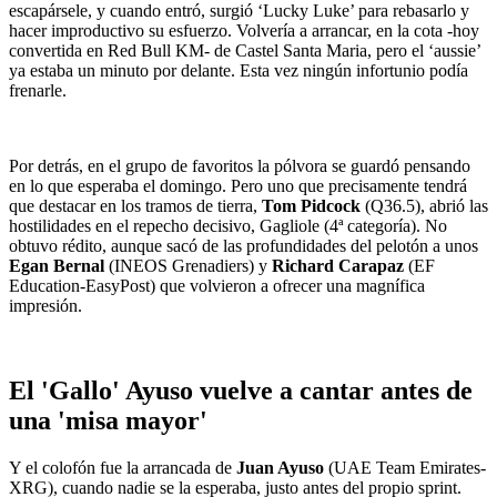
escapársele, y cuando entró, surgió ‘Lucky Luke’ para rebasarlo y
hacer improductivo su esfuerzo. Volvería a arrancar, en la cota -hoy
convertida en Red Bull KM- de Castel Santa Maria, pero el ‘aussie’
ya estaba un minuto por delante. Esta vez ningún infortunio podía
frenarle.
Por detrás, en el grupo de favoritos la pólvora se guardó pensando
en lo que esperaba el domingo. Pero uno que precisamente tendrá
que destacar en los tramos de tierra,
Tom Pidcock
(Q36.5), abrió las
hostilidades en el repecho decisivo, Gagliole (4ª categoría). No
obtuvo rédito, aunque sacó de las profundidades del pelotón a unos
Egan Bernal
(INEOS Grenadiers) y
Richard Carapaz
(EF
Education-EasyPost) que volvieron a ofrecer una magnífica
impresión.
El 'Gallo' Ayuso vuelve a cantar antes de
una 'misa mayor'
Y el colofón fue la arrancada de
Juan Ayuso
(UAE Team Emirates-
XRG), cuando nadie se la esperaba, justo antes del propio sprint.