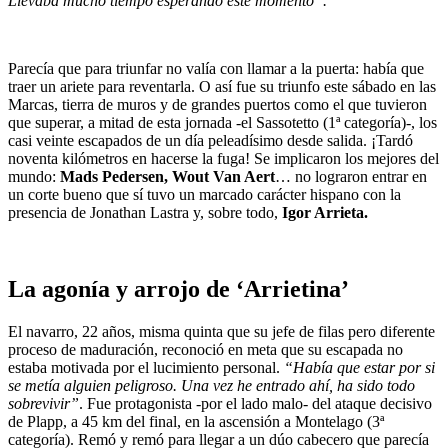
Llevaba mucho tiempo esperando este momento”.
Parecía que para triunfar no valía con llamar a la puerta: había que
traer un ariete para reventarla. O así fue su triunfo este sábado en las
Marcas, tierra de muros y de grandes puertos como el que tuvieron
que superar, a mitad de esta jornada -el Sassotetto (1ª categoría)-, los
casi veinte escapados de un día peleadísimo desde salida. ¡Tardó
noventa kilómetros en hacerse la fuga! Se implicaron los mejores del
mundo:
Mads Pedersen, Wout Van Aert
… no lograron entrar en
un corte bueno que sí tuvo un marcado carácter hispano con la
presencia de Jonathan Lastra y, sobre todo,
Igor Arrieta.
La agonía y arrojo de ‘Arrietina’
El navarro, 22 años, misma quinta que su jefe de filas pero diferente
proceso de maduración, reconoció en meta que su escapada no
estaba motivada por el lucimiento personal.
“Había que estar por si
se metía alguien peligroso. Una vez he entrado ahí, ha sido todo
sobrevivir”
. Fue protagonista -por el lado malo- del ataque decisivo
de Plapp, a 45 km del final, en la ascensión a Montelago (3ª
categoría). Remó y remó para llegar a un dúo cabecero que parecía