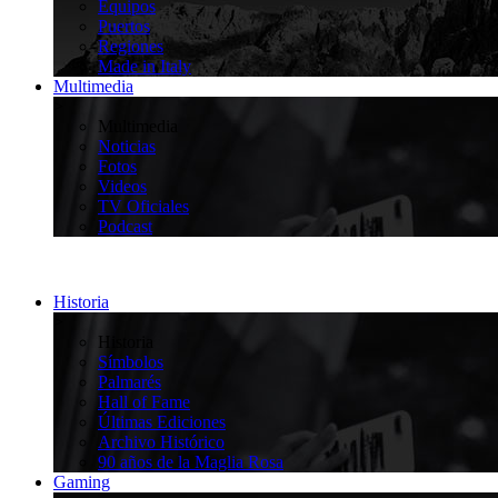
Equipos
Puertos
Regiones
Made in Italy
Multimedia
>
Multimedia
Noticias
Fotos
Videos
TV Oficiales
Podcast
Historia
>
Historia
Símbolos
Palmarés
Hall of Fame
Últimas Ediciones
Archivo Histórico
90 años de la Maglia Rosa
Gaming