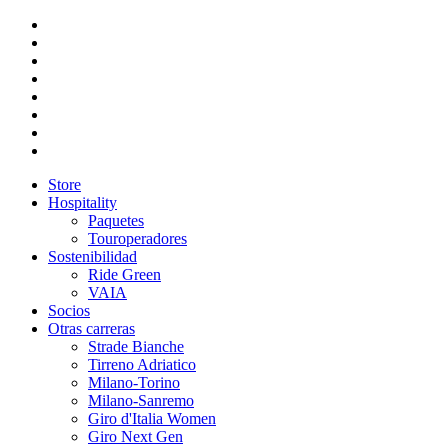
Store
Hospitality
Paquetes
Touroperadores
Sostenibilidad
Ride Green
VAIA
Socios
Otras carreras
Strade Bianche
Tirreno Adriatico
Milano-Torino
Milano-Sanremo
Giro d'Italia Women
Giro Next Gen