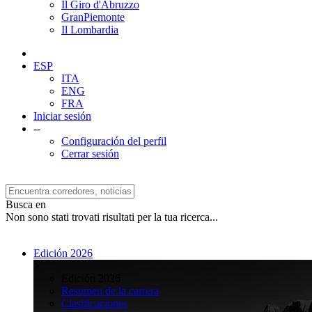
Il Giro d'Abruzzo
GranPiemonte
Il Lombardia
ESP
ITA
ENG
FRA
Iniciar sesión
--
Configuración del perfil
Cerrar sesión
Busca en
Non sono stati trovati risultati per la tua ricerca...
Edición 2026
>
Edición 2026
Resumen de la carrera
Clasificaciones