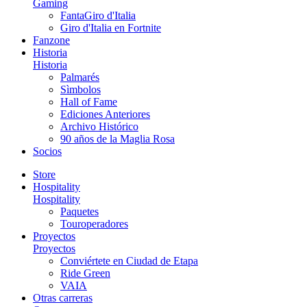
Gaming
FantaGiro d'Italia
Giro d'Italia en Fortnite
Fanzone
Historia
Historia
Palmarés
Sìmbolos
Hall of Fame
Ediciones Anteriores
Archivo Histórico
90 años de la Maglia Rosa
Socios
Store
Hospitality
Hospitality
Paquetes
Touroperadores
Proyectos
Proyectos
Conviértete en Ciudad de Etapa
Ride Green
VAIA
Otras carreras