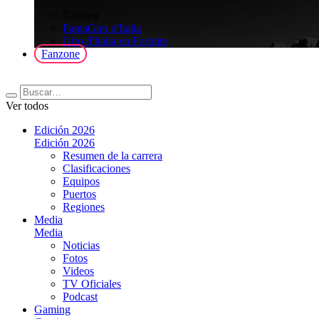
>
Gaming
FantaGiro d'Italia
Giro d'Italia en Fortnite
Fanzone
Ver todos
Edición 2026
Edición 2026
Resumen de la carrera
Clasificaciones
Equipos
Puertos
Regiones
Media
Media
Noticias
Fotos
Videos
TV Oficiales
Podcast
Gaming